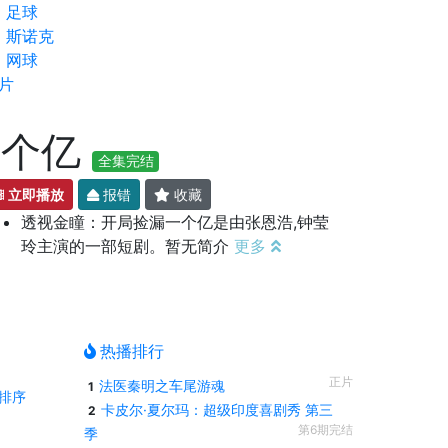
足球
斯诺克
网球
片
一个亿
全集完结
立即播放
报错
收藏
透视金瞳：开局捡漏一个亿是由张恩浩,钟莹
玲主演的一部短剧。暂无简介
更多
热播排行
正片
法医秦明之车尾游魂
1
排序
卡皮尔·夏尔玛：超级印度喜剧秀 第三
2
第6期完结
季