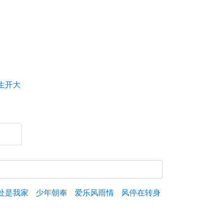
生开大
处是我家
少年朝奉
爱乐风雨情
风停在转身