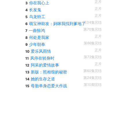
正片
你在我心上
3
正片
长发鬼
4
正片
乌龙特工
5
第34集完结
萌宝神助攻：妈咪我找到爹地了
6
第70集完结
一曲惊鸿
7
正片
何处是我家
8
第66集完结
少年朝奉
9
正片
爱乐风雨情
10
第72集完结
风停在转身时
11
正片
阿呆的爱情故事
12
第60集完结
新版：照相馆的秘密
13
第24集完结
她的生存之道
14
第10期完结
母胎单身恋爱大作战
15