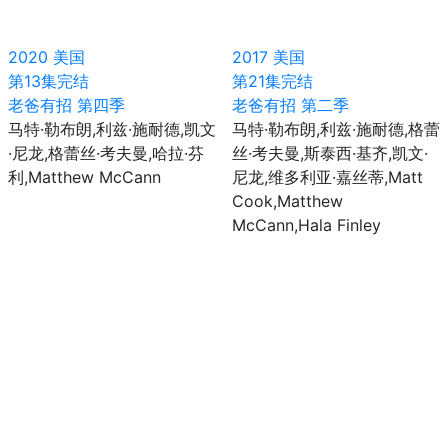
2020
美国
2017
美国
第13集完结
第21集完结
老爸有招 第四季
老爸有招 第二季
马特·勒布朗,利兹·施耐德,凯文
马特·勒布朗,利兹·施耐德,格蕾
·尼龙,格蕾丝·考夫曼,哈拉·芬
丝·考夫曼,斯泰西·基齐,凯文·
利,Matthew McCann
尼龙,维多利亚·嘉丝蒂,Matt
Cook,Matthew
McCann,Hala Finley