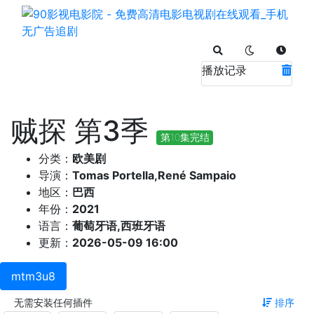
播放记录
贼探 第3季
第10集完结
分类：
欧美剧
导演：
Tomas Portella,René Sampaio
地区：
巴西
年份：
2021
语言：
葡萄牙语,西班牙语
更新：
2026-05-09 16:00
mtm3u8
无需安装任何插件
排序