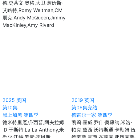
德,史蒂文·奥格,大卫·詹姆斯·
艾略特,Romy Weltman,CM
朋克,Andy McQueen,Jimmy
MacKinley,Amy Rivard
2025
美国
2019
英国
第10集
第06集完结
黑上加黑 第四季
德雷尔一家 第四季
德米特里厄斯·西普,阿夫拉姆
凯莉·霍威,乔什·奥康纳,米洛·
·D·于斯特,La La Anthony,米
帕克,黛西·沃特斯通,卡勒姆·伍
歇尔·沃特,罗素·霍恩斯
德豪斯,露西·布莱克,亚历克斯·