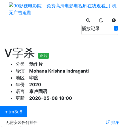
播放记录
V字杀
正片
分类：
动作片
导演：
Mohana Krishna Indraganti
地区：
印度
年份：
2020
语言：
泰卢固语
更新：
2026-05-08 18:00
mtm3u8
无需安装任何插件
排序