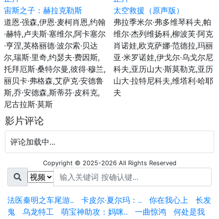
宙斯之子：赫拉克勒斯
太空救援（原声版）
道恩·强森,伊恩·麦柯肖恩,约翰
弗拉季米尔·弗多维琴科夫,帕
·赫特,卢夫斯·塞维尔,阿卡塞尔
维尔·杰列维扬科,柳波芙·阿克
·亨涅,英格丽德·波尔索·贝达
肖诺娃,欧克萨娜·范德拉,玛丽
尔,瑞斯·里奇,约瑟夫·费因斯,
亚·米罗诺娃,伊戈尔·乌戈尔尼
托拜厄斯·桑特尔曼,彼得·穆兰,
科夫,亚历山大·斯莫勒克,亚历
丽贝卡·弗格森,艾萨克·安德鲁
山大·拉特尼科夫,维塔利·哈耶
斯,乔·安德森,斯蒂芬·皮科克,
夫
尼古拉斯·莫斯
影片评论
评论加载中...
Copyright © 2025-2026 All Rights Reserved
法医秦明之车尾游..
卡皮尔·夏尔玛：..
你在我心上
长发
鬼
乌龙特工
萌宝神助攻：妈咪..
一曲惊鸿
何处是我