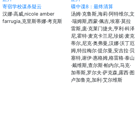
寄宿学校谋杀疑云
碟中谍8：最终清算
汉娜·高威,nicole amber
汤姆·克鲁斯,海莉·阿特维尔,文
farrugia,克里斯蒂娜·考克斯
·瑞姆斯,西蒙·佩吉,埃塞·莫拉
雷斯,庞·克莱门捷夫,亨利·科泽
尼,霍特·麦克卡兰尼,珍妮·麦克
蒂尔,尼克·奥弗曼,汉娜·沃丁厄
姆,特拉梅尔·提尔曼,安吉拉·贝
塞特,谢伊·惠格姆,格雷格·泰山
·戴维斯,查尔斯·帕内尔,马克·
加蒂斯,罗尔夫·萨克森,露西·图
卢加鲁克,加利·艾尔维斯