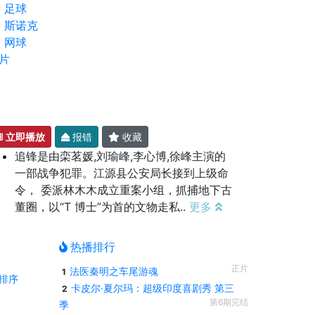
足球
斯诺克
网球
片
立即播放
报错
收藏
追锋是由栾茗媛,刘瑜峰,李心博,徐峰主演的
一部战争犯罪。江源县公安局长接到上级命
令， 委派林木木成立重案小组，抓捕地下古
董圈，以“T 博士”为首的文物走私..
更多
热播排行
正片
法医秦明之车尾游魂
1
排序
卡皮尔·夏尔玛：超级印度喜剧秀 第三
2
第6期完结
季