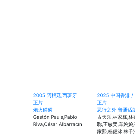
2005
阿根廷,西班牙
2025
中国香港 /
正片
正片
炮火磷磷
恶行之外 普通话
Gastón Pauls,Pablo
古天乐,林家栋,林
Riva,César Albarracín
聪,王敏奕,车婉婉
家熙,杨偲泳,林千