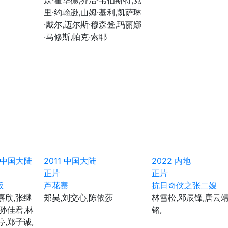
森·霍华德,乔治·韦伯斯特,克
里·约翰逊,山姆·基利,凯萨琳
·戴尔,迈尔斯·穆森登,玛丽娜
·马修斯,帕克·索耶
 中国大陆
2011
中国大陆
2022
内地
正片
正片
版
芦花寨
抗日奇侠之张二嫂
嘉欣,张继
郑昊,刘交心,陈依莎
林雪松,邓辰锋,唐云靖
,孙佳君,林
铭,
渟,郑子诚,