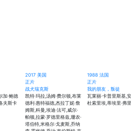
2017
美国
1988
法国
正片
正片
战犬瑞克斯
我的朋友，叛徒
尔加·鲍德
凯特·玛拉,汤姆·费尔顿,布莱
瓦莱丽·卡普里斯基,安
德洛夫斯卡
德利·惠特福德,杰拉丁妮·詹
杜索里埃,蒂埃里·弗
姆斯,科曼,埃迪·法可,威尔·
帕顿,拉蒙·罗德里格兹,珊农·
塔伯特,米格尔·戈麦斯,乔纳