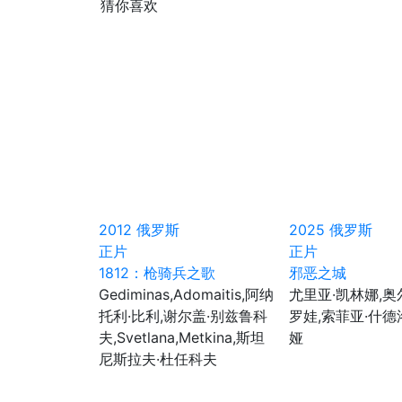
猜你喜欢
2012
俄罗斯
2025
俄罗斯
正片
正片
1812：枪骑兵之歌
邪恶之城
Gediminas,Adomaitis,阿纳
尤里亚·凯林娜,奥
托利·比利,谢尔盖·别兹鲁科
罗娃,索菲亚·什
夫,Svetlana,Metkina,斯坦
娅
尼斯拉夫·杜任科夫