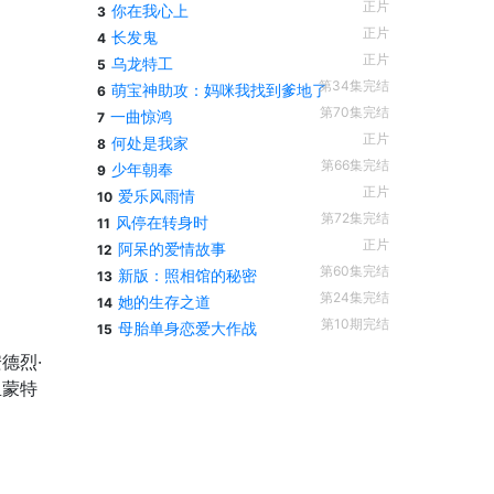
正片
你在我心上
3
正片
长发鬼
4
正片
乌龙特工
5
第34集完结
萌宝神助攻：妈咪我找到爹地了
6
第70集完结
一曲惊鸿
7
正片
何处是我家
8
第66集完结
少年朝奉
9
正片
爱乐风雨情
10
第72集完结
风停在转身时
11
正片
阿呆的爱情故事
12
第60集完结
新版：照相馆的秘密
13
第24集完结
她的生存之道
14
第10期完结
母胎单身恋爱大作战
15
德烈·
里蒙特