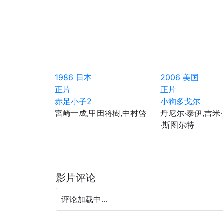
1986
日本
2006
美国
正片
正片
赤足小子2
小狗多戈尔
宮崎一成,甲田将樹,中村啓
丹尼尔·泰伊,吉米
·斯图尔特
影片评论
评论加载中...