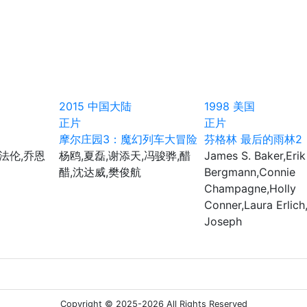
2015
中国大陆
1998
美国
正片
正片
摩尔庄园3：魔幻列车大冒险
芬格林 最后的雨林2
·法伦,乔恩
杨鸥,夏磊,谢添天,冯骏骅,醋
James S. Baker,Erik
醋,沈达威,樊俊航
Bergmann,Connie
Champagne,Holly
Conner,Laura Erlich
Joseph
Copyright © 2025-2026 All Rights Reserved