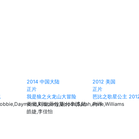
2014
中国大陆
2012
美国
正片
正片
记
我是狼之火龙山大冒险
芭比之歌星公主 201
Robbie,Daymond,Kimberly,Woods,Sarah,Anne,Williams
黄渤,刘璇,薛佳凝,付辛博,陆
内详
皓婕,李佳怡