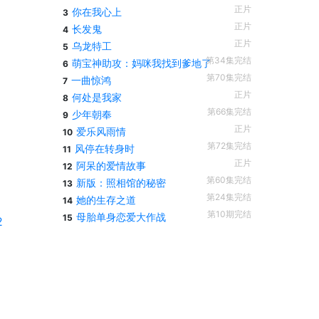
正片
你在我心上
3
正片
长发鬼
4
正片
乌龙特工
5
第34集完结
萌宝神助攻：妈咪我找到爹地了
6
第70集完结
一曲惊鸿
7
正片
何处是我家
8
第66集完结
少年朝奉
9
正片
爱乐风雨情
10
第72集完结
风停在转身时
11
正片
阿呆的爱情故事
12
第60集完结
新版：照相馆的秘密
13
第24集完结
她的生存之道
14
第10期完结
母胎单身恋爱大作战
15
2