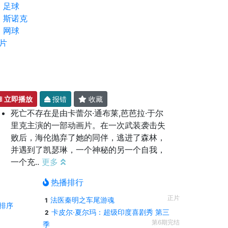
足球
斯诺克
网球
片
立即播放
报错
收藏
死亡不存在是由卡蕾尔·通布莱,芭芭拉·于尔
里克主演的一部动画片。在一次武装袭击失
败后，海伦抛弃了她的同伴，逃进了森林，
并遇到了凯瑟琳，一个神秘的另一个自我，
一个充..
更多
热播排行
正片
法医秦明之车尾游魂
1
排序
卡皮尔·夏尔玛：超级印度喜剧秀 第三
2
第6期完结
季