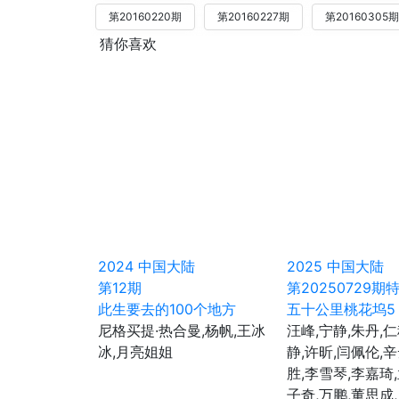
第20160220期
第20160227期
第20160305期
猜你喜欢
2024
中国大陆
2025
中国大陆
第12期
第20250729期
此生要去的100个地方
五十公里桃花坞5
尼格买提·热合曼,杨帆,王冰
汪峰,宁静,朱丹,仁
冰,月亮姐姐
静,许昕,闫佩伦,
胜,李雪琴,李嘉琦
子奇,万鹏,董思成