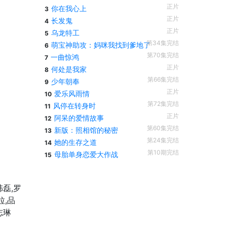
正片
你在我心上
3
正片
长发鬼
4
正片
乌龙特工
5
第34集完结
萌宝神助攻：妈咪我找到爹地了
6
第70集完结
一曲惊鸿
7
正片
何处是我家
8
第66集完结
少年朝奉
9
正片
爱乐风雨情
10
第72集完结
风停在转身时
11
正片
阿呆的爱情故事
12
第60集完结
新版：照相馆的秘密
13
第24集完结
她的生存之道
14
第10期完结
母胎单身恋爱大作战
15
韩磊,罗
拉,品
志琳