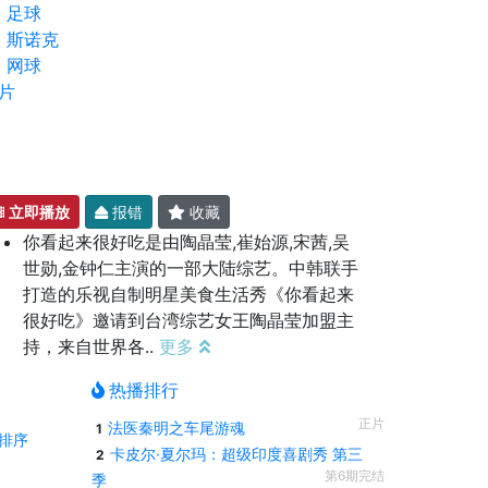
足球
斯诺克
网球
片
立即播放
报错
收藏
你看起来很好吃是由陶晶莹,崔始源,宋茜,吴
世勋,金钟仁主演的一部大陆综艺。中韩联手
打造的乐视自制明星美食生活秀《你看起来
很好吃》邀请到台湾综艺女王陶晶莹加盟主
持，来自世界各..
更多
热播排行
正片
法医秦明之车尾游魂
1
排序
卡皮尔·夏尔玛：超级印度喜剧秀 第三
2
第6期完结
季