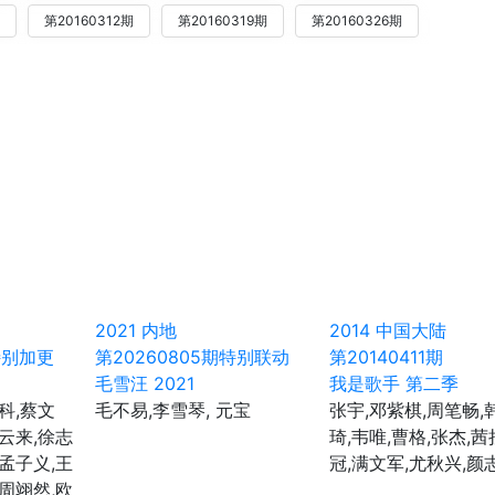
第20160312期
第20160319期
第20160326期
2021
内地
2014
中国大陆
特别加更
第20260805期特别联动
第20140411期
毛雪汪 2021
我是歌手 第二季
科,蔡文
毛不易,李雪琴, 元宝
张宇,邓紫棋,周笔畅,
辛云来,徐志
琦,韦唯,曹格,张杰,茜
,孟子义,王
冠,满文军,尤秋兴,颜
,周翊然,欧