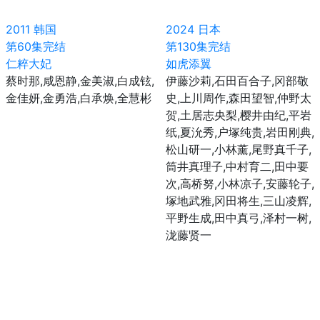
2011
韩国
2024
日本
第60集完结
第130集完结
仁粹大妃
如虎添翼
蔡时那,咸恩静,金美淑,白成铉,
伊藤沙莉,石田百合子,冈部敬
金佳妍,金勇浩,白承焕,全慧彬
史,上川周作,森田望智,仲野太
贺,土居志央梨,樱井由纪,平岩
纸,夏沇秀,户塚纯贵,岩田刚典,
松山研一,小林薰,尾野真千子,
筒井真理子,中村育二,田中要
次,高桥努,小林凉子,安藤轮子,
塚地武雅,冈田将生,三山凌辉,
平野生成,田中真弓,泽村一树,
泷藤贤一