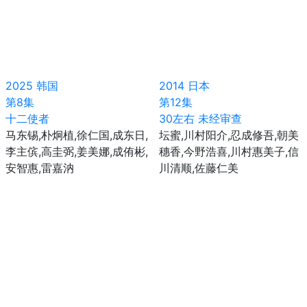
2025
韩国
2014
日本
第8集
第12集
十二使者
30左右 未经审查
马东锡,朴炯植,徐仁国,成东日,
坛蜜,川村阳介,忍成修吾,朝美
李主傧,高圭弼,姜美娜,成侑彬,
穗香,今野浩喜,川村惠美子,信
安智惠,雷嘉汭
川清顺,佐藤仁美