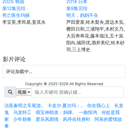
2025
韩国
2014
日本
第12集完结
第9集完结
死亡医生玛丽
明天，妈妈不在
李宝英,李民基,姜其永
芦田爱菜,铃木梨央,渡边木实,
樱田日和,三浦翔平,木村文乃,
大后寿寿花,藤本哉汰,五十岚
阳向,城田优,酒井美纪,铃木砂
羽,三上博史
影片评论
评论加载中...
Copyright © 2025-2026 All Rights Reserved
法医秦明之车尾游..
卡皮尔·夏尔玛：..
你在我心上
长发
鬼
乌龙特工
萌宝神助攻：妈咪..
一曲惊鸿
何处是我
家
少年朝奉
爱乐风雨情
风停在转身时
阿呆的爱情故
事