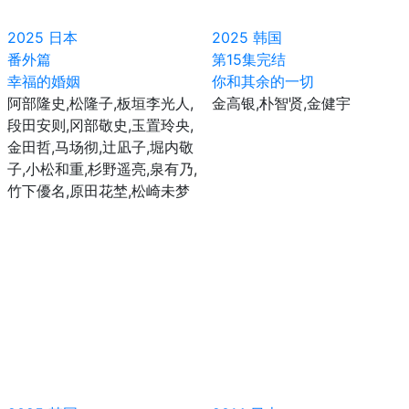
2025
日本
2025
韩国
番外篇
第15集完结
幸福的婚姻
你和其余的一切
阿部隆史,松隆子,板垣李光人,
金高银,朴智贤,金健宇
段田安则,冈部敬史,玉置玲央,
金田哲,马场彻,辻凪子,堀内敬
子,小松和重,杉野遥亮,泉有乃,
竹下優名,原田花埜,松崎未梦