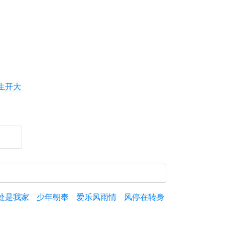
生开大
处是我家
少年朝奉
爱乐风雨情
风停在转身