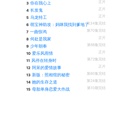
正片
你在我心上
3
正片
长发鬼
4
正片
乌龙特工
5
第34集完结
萌宝神助攻：妈咪我找到爹地了
6
第70集完结
一曲惊鸿
7
正片
何处是我家
8
第66集完结
少年朝奉
9
正片
爱乐风雨情
10
第72集完结
风停在转身时
11
正片
阿呆的爱情故事
12
第60集完结
新版：照相馆的秘密
13
第24集完结
她的生存之道
14
第10期完结
母胎单身恋爱大作战
15