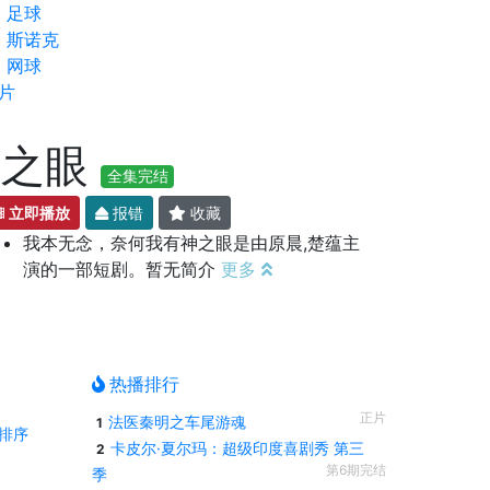
足球
斯诺克
网球
片
神之眼
全集完结
立即播放
报错
收藏
我本无念，奈何我有神之眼是由原晨,楚蕴主
演的一部短剧。暂无简介
更多
热播排行
正片
法医秦明之车尾游魂
1
排序
卡皮尔·夏尔玛：超级印度喜剧秀 第三
2
第6期完结
季