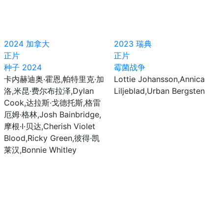
2024
加拿大
2023
瑞典
正片
正片
种子 2024
霉菌战争
卡内赫迪奥·霍恩,帕特里克·加
Lottie Johansson,Annica
洛,米昆·费尔布拉泽,Dylan
Liljeblad,Urban Bergsten
Cook,达拉斯·戈德托斯,格雷
厄姆·格林,Josh Bainbridge,
摩根·I·贝达,Cherish Violet
Blood,Ricky Green,彼得·凯
莱汉,Bonnie Whitley