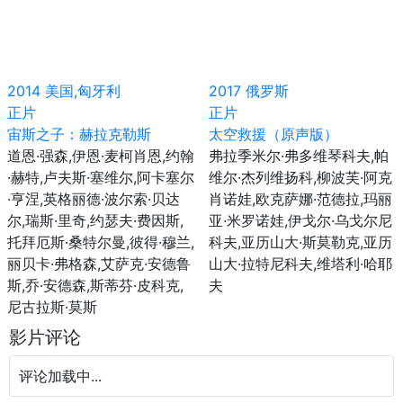
2014
美国,匈牙利
2017
俄罗斯
正片
正片
宙斯之子：赫拉克勒斯
太空救援（原声版）
道恩·强森,伊恩·麦柯肖恩,约翰
弗拉季米尔·弗多维琴科夫,帕
·赫特,卢夫斯·塞维尔,阿卡塞尔
维尔·杰列维扬科,柳波芙·阿克
·亨涅,英格丽德·波尔索·贝达
肖诺娃,欧克萨娜·范德拉,玛丽
尔,瑞斯·里奇,约瑟夫·费因斯,
亚·米罗诺娃,伊戈尔·乌戈尔尼
托拜厄斯·桑特尔曼,彼得·穆兰,
科夫,亚历山大·斯莫勒克,亚历
丽贝卡·弗格森,艾萨克·安德鲁
山大·拉特尼科夫,维塔利·哈耶
斯,乔·安德森,斯蒂芬·皮科克,
夫
尼古拉斯·莫斯
影片评论
评论加载中...