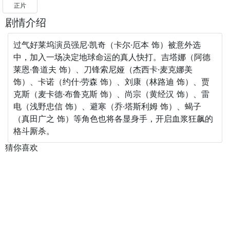
正片
剧情介绍
过气好莱坞演员强尼·凯奇（卡尔·厄本 饰）被意外选
中，加入一场决定地球命运的真人快打。吉塔娜（阿德
莱恩·鲁道夫 饰）、刀锋索尼娅（杰西卡·麦克娜美
饰）、卡诺（约什·劳森 饰）、刘康（林路迪 饰）、贾
克斯（麦卡德·布鲁克斯 饰）、尚宗（黄经汉 饰）、雷
电（浅野忠信 饰）、避寒（乔·塔斯利姆 饰）、蝎子
（真田广之 饰）等角色也将各显身手，开启血浆狂飙的
格斗厮杀。
猜你喜欢