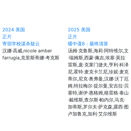
2024
美国
2025
美国
正片
正片
寄宿学校谋杀疑云
碟中谍8：最终清算
汉娜·高威,nicole amber
汤姆·克鲁斯,海莉·阿特维尔,文
farrugia,克里斯蒂娜·考克斯
·瑞姆斯,西蒙·佩吉,埃塞·莫拉
雷斯,庞·克莱门捷夫,亨利·科泽
尼,霍特·麦克卡兰尼,珍妮·麦克
蒂尔,尼克·奥弗曼,汉娜·沃丁厄
姆,特拉梅尔·提尔曼,安吉拉·贝
塞特,谢伊·惠格姆,格雷格·泰山
·戴维斯,查尔斯·帕内尔,马克·
加蒂斯,罗尔夫·萨克森,露西·图
卢加鲁克,加利·艾尔维斯