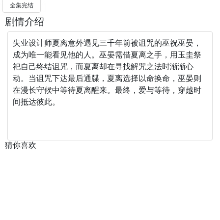
全集完结
剧情介绍
失业设计师夏离意外遇见三千年前被诅咒的巫祝巫晏，
成为唯一能看见他的人。巫晏需借夏离之手，用玉圭祭
祀自己终结诅咒，而夏离却在寻找解咒之法时渐渐心
动。当诅咒下达最后通牒，夏离选择以命换命，巫晏则
在漫长守候中等待夏离醒来。最终，爱与等待，穿越时
间抵达彼此。
猜你喜欢