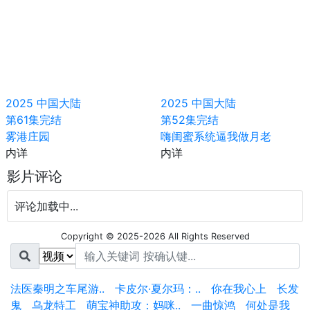
2025
中国大陆
2025
中国大陆
第61集完结
第52集完结
雾港庄园
嗨闺蜜系统逼我做月老
内详
内详
影片评论
评论加载中...
Copyright © 2025-2026 All Rights Reserved
法医秦明之车尾游..
卡皮尔·夏尔玛：..
你在我心上
长发
鬼
乌龙特工
萌宝神助攻：妈咪..
一曲惊鸿
何处是我