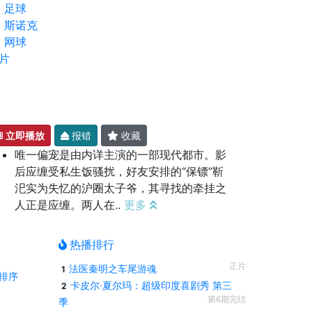
足球
斯诺克
网球
片
立即播放
报错
收藏
唯一偏宠是由内详主演的一部现代都市。影
后应缠受私生饭骚扰，好友安排的“保镖”靳
汜实为失忆的沪圈太子爷，其寻找的牵挂之
人正是应缠。两人在..
更多
热播排行
正片
法医秦明之车尾游魂
1
排序
卡皮尔·夏尔玛：超级印度喜剧秀 第三
2
第6期完结
季