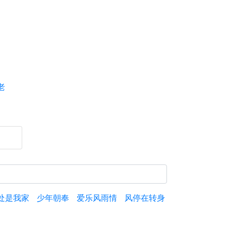
老
处是我家
少年朝奉
爱乐风雨情
风停在转身