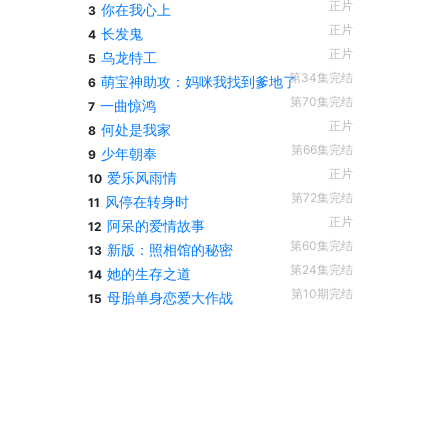
正片
你在我心上
3
正片
长发鬼
4
正片
乌龙特工
5
第34集完结
萌宝神助攻：妈咪我找到爹地了
6
第70集完结
一曲惊鸿
7
正片
何处是我家
8
第66集完结
少年朝奉
9
正片
爱乐风雨情
10
第72集完结
风停在转身时
11
正片
阿呆的爱情故事
12
第60集完结
新版：照相馆的秘密
13
第24集完结
她的生存之道
14
第10期完结
母胎单身恋爱大作战
15