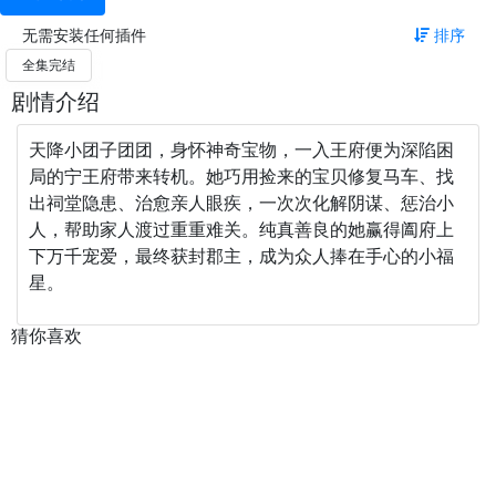
无需安装任何插件
排序
全集完结
剧情介绍
天降小团子团团，身怀神奇宝物，一入王府便为深陷困
局的宁王府带来转机。她巧用捡来的宝贝修复马车、找
出祠堂隐患、治愈亲人眼疾，一次次化解阴谋、惩治小
人，帮助家人渡过重重难关。纯真善良的她赢得阖府上
下万千宠爱，最终获封郡主，成为众人捧在手心的小福
星。
猜你喜欢