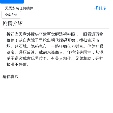
无需安装任何插件
排序
全集完结
剧情介绍
拆迁当天意外撞头李建军觉醒透视神眼，一眼看透万物
价值！从自家院子里挖出明代端砚开始，横扫古玩市
场、赌石城、隐秘鬼市，一路狂赚亿万财富。他凭神眼
鉴宝、碾压反派、截胡东瀛商人、守护流失国宝，从泥
腿子逆袭成古玩界传奇。有美人相伴、兄弟相助，开挂
捡漏不停歇。
猜你喜欢