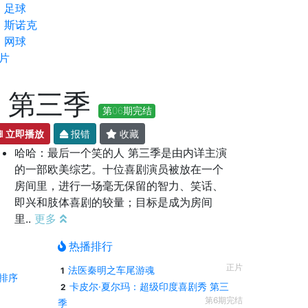
足球
斯诺克
网球
片
 第三季
第06期完结
立即播放
报错
收藏
哈哈：最后一个笑的人 第三季是由内详主演
的一部欧美综艺。十位喜剧演员被放在一个
房间里，进行一场毫无保留的智力、笑话、
即兴和肢体喜剧的较量；目标是成为房间
里..
更多
热播排行
正片
法医秦明之车尾游魂
1
排序
卡皮尔·夏尔玛：超级印度喜剧秀 第三
2
第6期完结
季