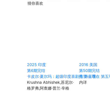
猜你喜欢
2025
印度
2016
美国
第6期完结
第50期完结
卡皮尔·夏尔玛：超级印度喜剧秀 第三季
拉里·金现在 第五
Krushna Abhishek,苏尼尔·
内详
格罗弗,阿查娜·普兰·辛格