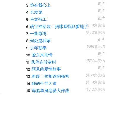
正片
你在我心上
3
正片
长发鬼
4
正片
乌龙特工
5
第34集完结
萌宝神助攻：妈咪我找到爹地了
6
第70集完结
一曲惊鸿
7
正片
何处是我家
8
第66集完结
少年朝奉
9
正片
爱乐风雨情
10
第72集完结
风停在转身时
11
正片
阿呆的爱情故事
12
第60集完结
新版：照相馆的秘密
13
第24集完结
她的生存之道
14
第10期完结
母胎单身恋爱大作战
15
季