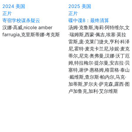
2024
美国
2025
美国
正片
正片
寄宿学校谋杀疑云
碟中谍8：最终清算
汉娜·高威,nicole amber
汤姆·克鲁斯,海莉·阿特维尔,文
farrugia,克里斯蒂娜·考克斯
·瑞姆斯,西蒙·佩吉,埃塞·莫拉
雷斯,庞·克莱门捷夫,亨利·科泽
尼,霍特·麦克卡兰尼,珍妮·麦克
蒂尔,尼克·奥弗曼,汉娜·沃丁厄
姆,特拉梅尔·提尔曼,安吉拉·贝
塞特,谢伊·惠格姆,格雷格·泰山
·戴维斯,查尔斯·帕内尔,马克·
加蒂斯,罗尔夫·萨克森,露西·图
卢加鲁克,加利·艾尔维斯