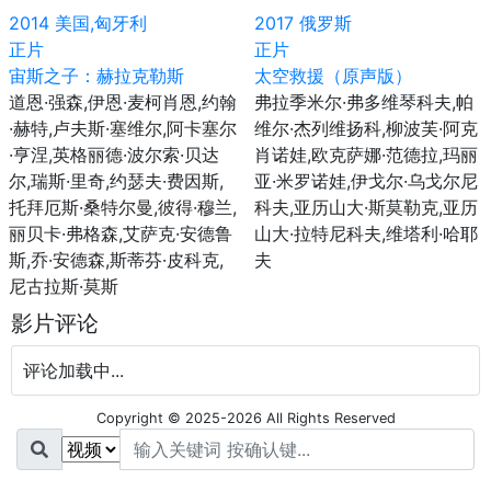
2014
美国,匈牙利
2017
俄罗斯
正片
正片
宙斯之子：赫拉克勒斯
太空救援（原声版）
道恩·强森,伊恩·麦柯肖恩,约翰
弗拉季米尔·弗多维琴科夫,帕
·赫特,卢夫斯·塞维尔,阿卡塞尔
维尔·杰列维扬科,柳波芙·阿克
·亨涅,英格丽德·波尔索·贝达
肖诺娃,欧克萨娜·范德拉,玛丽
尔,瑞斯·里奇,约瑟夫·费因斯,
亚·米罗诺娃,伊戈尔·乌戈尔尼
托拜厄斯·桑特尔曼,彼得·穆兰,
科夫,亚历山大·斯莫勒克,亚历
丽贝卡·弗格森,艾萨克·安德鲁
山大·拉特尼科夫,维塔利·哈耶
斯,乔·安德森,斯蒂芬·皮科克,
夫
尼古拉斯·莫斯
影片评论
评论加载中...
Copyright © 2025-2026 All Rights Reserved