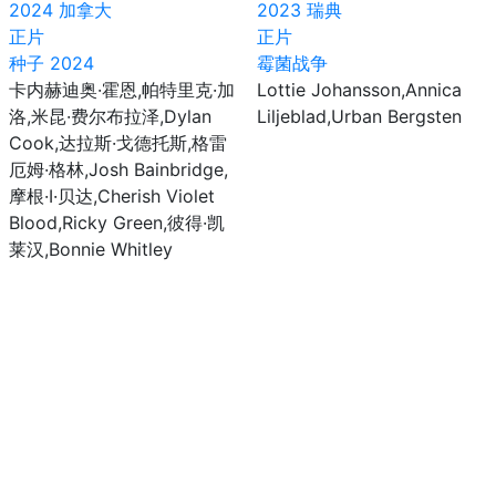
2024
加拿大
2023
瑞典
正片
正片
种子 2024
霉菌战争
卡内赫迪奥·霍恩,帕特里克·加
Lottie Johansson,Annica
洛,米昆·费尔布拉泽,Dylan
Liljeblad,Urban Bergsten
Cook,达拉斯·戈德托斯,格雷
厄姆·格林,Josh Bainbridge,
摩根·I·贝达,Cherish Violet
Blood,Ricky Green,彼得·凯
莱汉,Bonnie Whitley