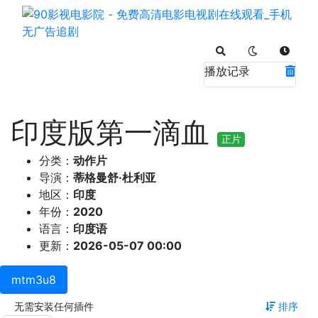
播放记录
印度版第一滴血
正片
分类：
动作片
导演：
蒂格曼舒·杜利亚
地区：
印度
年份：
2020
语言：
印度语
更新：
2026-05-07 00:00
mtm3u8
无需安装任何插件
排序