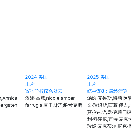
2024
美国
2025
美国
正片
正片
寄宿学校谋杀疑云
碟中谍8：最终清算
n,Annica
汉娜·高威,nicole amber
汤姆·克鲁斯,海莉·阿
Bergsten
farrugia,克里斯蒂娜·考克斯
文·瑞姆斯,西蒙·佩吉,
莫拉雷斯,庞·克莱门捷
利·科泽尼,霍特·麦克
珍妮·麦克蒂尔,尼克·