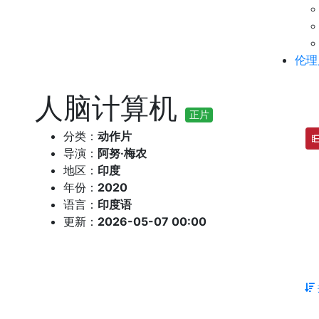
伦理
人脑计算机
正片
分类：
动作片
导演：
阿努·梅农
地区：
印度
年份：
2020
语言：
印度语
更新：
2026-05-07 00:00