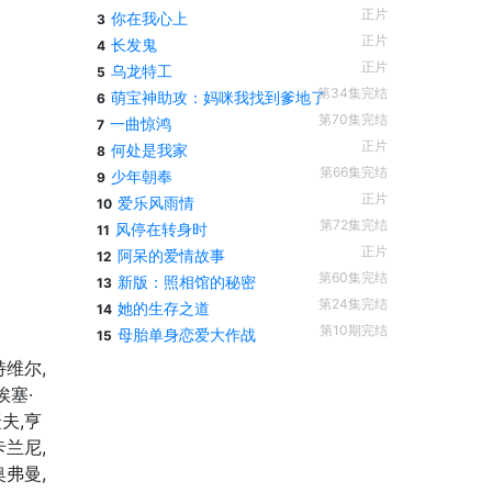
正片
你在我心上
3
正片
长发鬼
4
正片
乌龙特工
5
第34集完结
萌宝神助攻：妈咪我找到爹地了
6
第70集完结
一曲惊鸿
7
正片
何处是我家
8
第66集完结
少年朝奉
9
正片
爱乐风雨情
10
第72集完结
风停在转身时
11
正片
阿呆的爱情故事
12
第60集完结
新版：照相馆的秘密
13
第24集完结
她的生存之道
14
第10期完结
母胎单身恋爱大作战
15
特维尔,
埃塞·
夫,亨
卡兰尼,
奥弗曼,