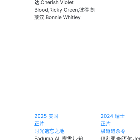
达,Cherish Violet
Blood,Ricky Green,彼得·凯
莱汉,Bonnie Whitley
2025
美国
2024
瑞士
正片
正片
时光遗忘之地
极道追杀令
Faduma Ali,蜜雪儿·鲍
伊利亚·鲍迈尔,Jer