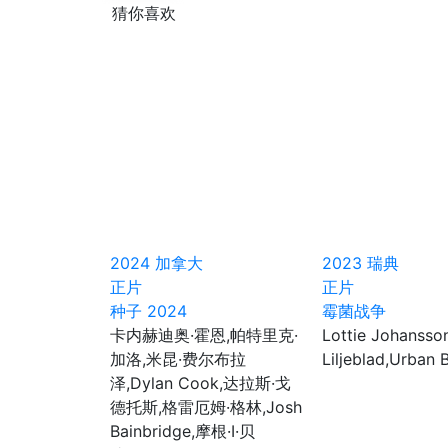
猜你喜欢
2024
加拿大
2023
瑞典
正片
正片
种子 2024
霉菌战争
卡内赫迪奥·霍恩,帕特里克·
Lottie Johansso
加洛,米昆·费尔布拉
Liljeblad,Urban 
泽,Dylan Cook,达拉斯·戈
德托斯,格雷厄姆·格林,Josh
Bainbridge,摩根·I·贝