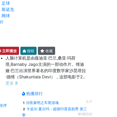
足球
斯诺克
网球
片
立即播放
报错
收藏
人脑计算机是由薇迪亚·巴兰,桑亚·玛荷
塔,Barnaby Jago主演的一部动作片。维迪
娅·巴兰出演世界著名的印度数学家沙昆塔拉
·德维（Shakuntala Devi），这部电影于2..
更多
热播排行
正片
法医秦明之车尾游魂
1
排序
卡皮尔·夏尔玛：超级印度喜剧秀 第三
2
第6期完结
季