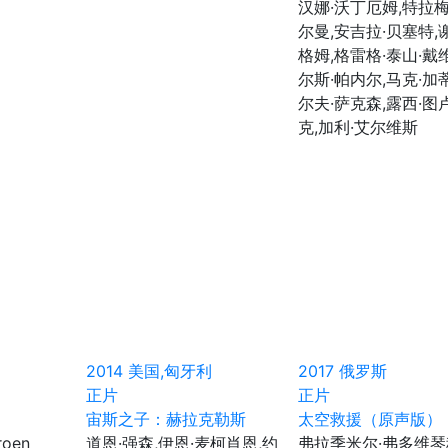
汉娜·沃丁厄姆,特拉梅
尔曼,安吉拉·贝塞特,
格姆,格雷格·泰山·戴
尔斯·帕内尔,马克·加
尔夫·萨克森,露西·图
克,加利·艾尔维斯
2014
美国,匈牙利
2017
俄罗斯
正片
正片
宙斯之子：赫拉克勒斯
太空救援（原声版）
oen
道恩·强森,伊恩·麦柯肖恩,约
弗拉季米尔·弗多维琴