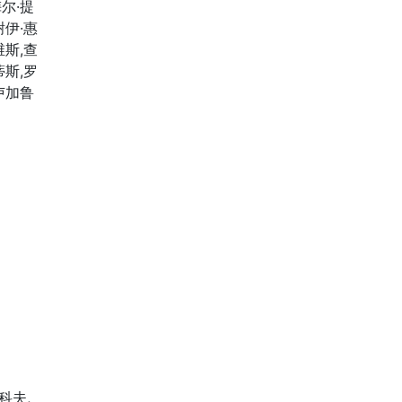
尔·提
谢伊·惠
维斯,查
蒂斯,罗
卢加鲁
科夫,