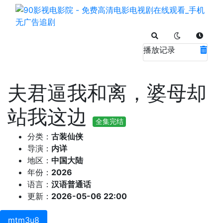
播放记录
夫君逼我和离，婆母却
站我这边
全集完结
分类：
古装仙侠
导演：
内详
地区：
中国大陆
年份：
2026
语言：
汉语普通话
更新：
2026-05-06 22:00
mtm3u8