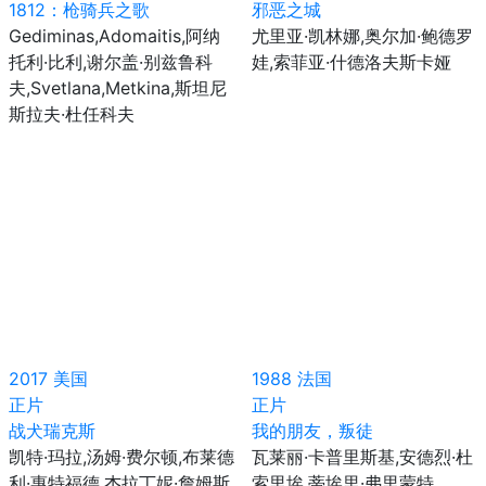
1812：枪骑兵之歌
邪恶之城
Gediminas,Adomaitis,阿纳
尤里亚·凯林娜,奥尔加·鲍德罗
托利·比利,谢尔盖·别兹鲁科
娃,索菲亚·什德洛夫斯卡娅
夫,Svetlana,Metkina,斯坦尼
斯拉夫·杜任科夫
2017
美国
1988
法国
正片
正片
战犬瑞克斯
我的朋友，叛徒
凯特·玛拉,汤姆·费尔顿,布莱德
瓦莱丽·卡普里斯基,安德烈·杜
利·惠特福德,杰拉丁妮·詹姆斯,
索里埃,蒂埃里·弗里蒙特