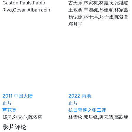
Gastón Pauls,Pablo
古天乐,林家栋,林嘉欣,张继聪,
Riva,César Albarracín
王敏奕,车婉婉,孙佳君,林家熙,
杨偲泳,林千渟,郑子诚,陈紫萱,
邓月平
2011
中国大陆
2022
内地
正片
正片
芦花寨
抗日奇侠之张二嫂
郑昊,刘交心,陈依莎
林雪松,邓辰锋,唐云靖,高跃铭,
影片评论