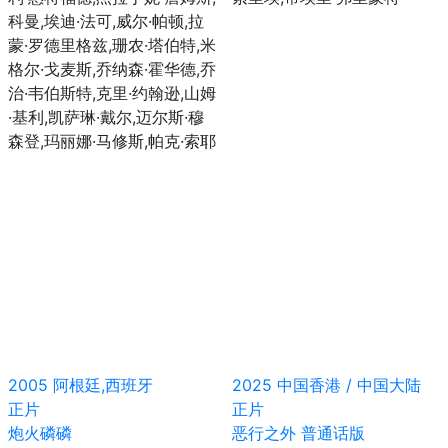
科曼,埃迪·法可,威尔·帕顿,拉
蒙·罗德里格兹,珊农·塔伯特,米
格尔·戈麦斯,乔纳森·霍华德,乔
治·韦伯斯特,克里·约翰逊,山姆
·基利,凯萨琳·戴尔,迈尔斯·穆
森登,玛丽娜·马修斯,帕克·索耶
2005
阿根廷,西班牙
2025
中国香港 / 中国大陆
正片
正片
炮火磷磷
恶行之外 普通话版