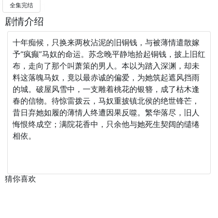
全集完结
剧情介绍
十年痴候，只换来两枚沾泥的旧铜钱，与被薄情遣散嫁
予“疯癫”马奴的命运。苏念晚平静地拾起铜钱，披上旧红
布，走向了那个叫萧策的男人。本以为踏入深渊，却未
料这落魄马奴，竟以最赤诚的偏爱，为她筑起遮风挡雨
的城。破屋风雪中，一支雕着桃花的银簪，成了枯木逢
春的信物。待惊雷拨云，马奴重披镇北侯的绝世锋芒，
昔日弃她如履的薄情人终遭因果反噬。繁华落尽，旧人
悔恨终成空；满院花香中，只余他与她死生契阔的缱绻
相依。
猜你喜欢