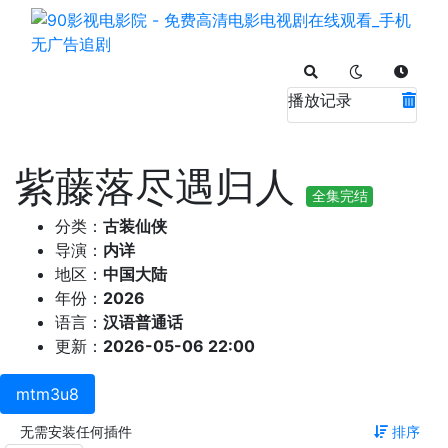
播放记录
紫藤落尽遇归人
全集完结
分类：
古装仙侠
导演：
内详
地区：
中国大陆
年份：
2026
语言：
汉语普通话
更新：
2026-05-06 22:00
mtm3u8
无需安装任何插件
排序