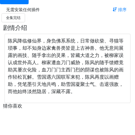
无需安装任何插件
排序
全集完结
剧情介绍
陈风降临修仙界，身负佛系系统，日常做砍柴、寻猫等
琐事，却不知身边家禽兽类皆是上古神兽。他无意间展
露的画技、随手拿出的灵果，皆藏大道之力，被柳家误
认成世外高人。柳家遭血刀门威胁，陈风的随手馈赠竟
助其屡次化险，血刀门门主西门烈的阴谋也被陈风的画
作轻松瓦解。雪国遇六国联军来犯，陈风再度以画赠
助，凭笔墨引天地共鸣，助雪国凝聚士气、击退强敌，
而他始终淡然隐居，深藏不露。
猜你喜欢