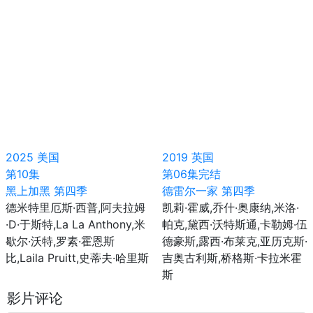
2025
美国
2019
英国
第10集
第06集完结
黑上加黑 第四季
德雷尔一家 第四季
德米特里厄斯·西普,阿夫拉姆
凯莉·霍威,乔什·奥康纳,米洛·
·D·于斯特,La La Anthony,米
帕克,黛西·沃特斯通,卡勒姆·伍
歇尔·沃特,罗素·霍恩斯
德豪斯,露西·布莱克,亚历克斯·
比,Laila Pruitt,史蒂夫·哈里斯
吉奥古利斯,桥格斯·卡拉米霍
斯
影片评论