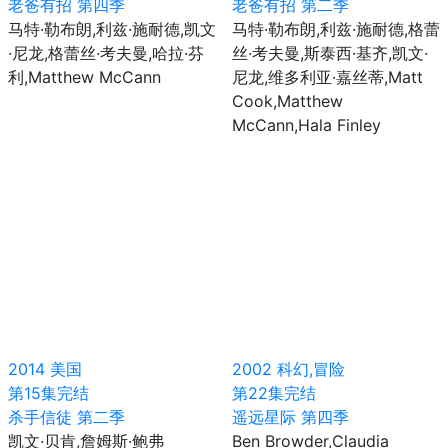
老爸有招 第四季
老爸有招 第二季
马特·勒布朗,利兹·施耐德,凯文
马特·勒布朗,利兹·施耐德,格蕾
·尼龙,格蕾丝·考夫曼,哈拉·芬
丝·考夫曼,斯泰西·基齐,凯文·
利,Matthew McCann
尼龙,维多利亚·嘉丝蒂,Matt
Cook,Matthew
McCann,Hala Finley
2014
美国
2002
科幻,冒险
第15集完结
第22集完结
杀手信徒 第二季
遥远星际 第四季
凯文·贝肯,詹姆斯·鲍弗
Ben Browder,Claudia