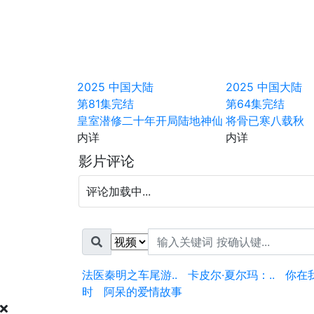
2025
中国大陆
2025
中国大陆
第81集完结
第64集完结
皇室潜修二十年开局陆地神仙
将骨已寒八载秋
内详
内详
影片评论
评论加载中...
法医秦明之车尾游..
卡皮尔·夏尔玛：..
你在
时
阿呆的爱情故事