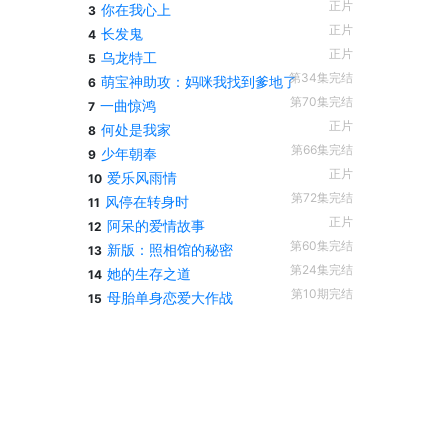
正片
你在我心上
3
正片
长发鬼
4
正片
乌龙特工
5
第34集完结
萌宝神助攻：妈咪我找到爹地了
6
第70集完结
一曲惊鸿
7
正片
何处是我家
8
第66集完结
少年朝奉
9
正片
爱乐风雨情
10
第72集完结
风停在转身时
11
正片
阿呆的爱情故事
12
第60集完结
新版：照相馆的秘密
13
第24集完结
她的生存之道
14
第10期完结
母胎单身恋爱大作战
15