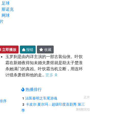
足球
斯诺克
网球
片
立即播放
报错
收藏
玉罗刹是由内详主演的一部古装仙侠。叶饮
霜在新婚夜得知未婚夫萧煜就是助太子楚淮
杀她满门的真凶。叶饮霜当机立断，用连环
计猎杀萧煜和他的走..
更多
热播排行
正片
法医秦明之车尾游魂
1
排序
卡皮尔·夏尔玛：超级印度喜剧秀 第三
2
第6期完结
季