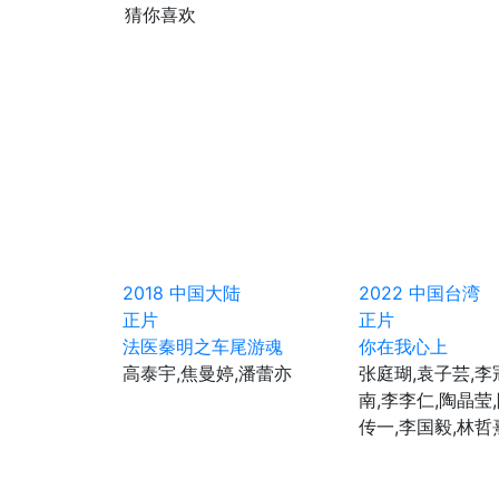
猜你喜欢
2018
中国大陆
2022
中国台湾
正片
正片
法医秦明之车尾游魂
你在我心上
高泰宇,焦曼婷,潘蕾亦
张庭瑚,袁子芸,李
南,李李仁,陶晶莹
传一,李国毅,林哲