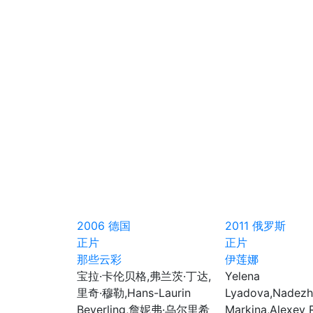
2006
德国
2011
俄罗斯
正片
正片
那些云彩
伊莲娜
宝拉·卡伦贝格,弗兰茨·丁达,
Yelena
里奇·穆勒,Hans-Laurin
Lyadova,Nadez
Beyerling,詹妮弗·乌尔里希
Markina,Alexey 