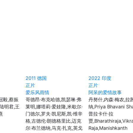
2011
德国
2022
印度
正片
正片
爱乐风雨情
阿呆的爱情故事
冠毅,蔡振
哥德昂·布克哈德,凯瑟琳·弗
丹努什,内森·梅农,拉
,陆明君,王
莱明,娜塔莉·爱娃隆,米歇尔·
纳,Priya Bhavani Sh
熹
门德尔,罗夫·凯尼斯,凯·维辛
普拉卡什·拉
格,古德伦·朗德格里比,迈克
贾,Bharathiraja,Vik
尔·布兰德纳,马克·扎克,英戈
Raja,Manishkanth