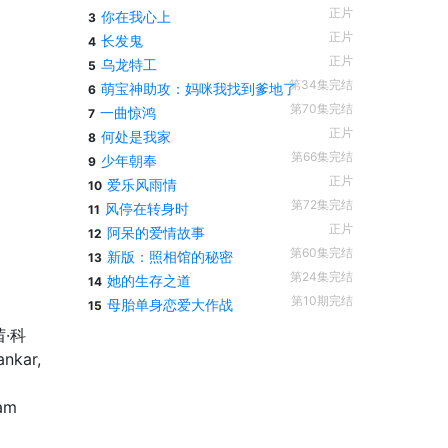
正片
你在我心上
3
正片
长发鬼
4
正片
乌龙特工
5
第34集完结
萌宝神助攻：妈咪我找到爹地了
6
第70集完结
一曲惊鸿
7
正片
何处是我家
8
第66集完结
少年朝奉
9
正片
爱乐风雨情
10
第72集完结
风停在转身时
11
正片
阿呆的爱情故事
12
第60集完结
新版：照相馆的秘密
13
第24集完结
她的生存之道
14
第10期完结
母胎单身恋爱大作战
15
茜·科
ankar,
ram