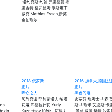
·诺约克斯,约翰·弗里德曼,布
里吉特·格罗瑟姆,康斯坦丁·
威克,Mathias Eysen,伊莫·
金伯瑞尔
2018
俄罗斯
2016
加拿大,德国,法
正片
正片
哗众之人
黑色闪电
阿列克谢·菲利蒙诺夫,纳塔
史蒂芬·詹姆士,杰森·
hda
莉娅·库德拉什瓦,Yuriy
斯,杰瑞米·艾恩斯,卡
Rozin
Kuznetsov,帕维尔·迈科夫,
·侯登,威廉·赫特,沙妮