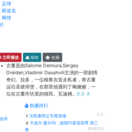
足球
斯诺克
网球
片
立即播放
报错
收藏
古董是由Salome Demiura,Sergey
Dreiden,Vladimir Daushvili主演的一部剧情
奇幻。拉多，一位格鲁吉亚走私者，将古董
运往圣彼得堡，在那里他遇到了梅黛娅，一
位在古董作坊里的移民。瓦迪姆..
更多
热播排行
正片
法医秦明之车尾游魂
1
排序
卡皮尔·夏尔玛：超级印度喜剧秀 第三
2
第6期完结
季