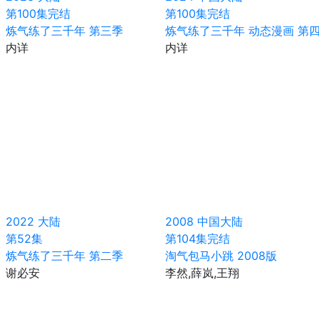
第100集完结
第100集完结
炼气练了三千年 第三季
炼气练了三千年 动态漫画 第
内详
内详
2022
大陆
2008
中国大陆
第52集
第104集完结
炼气练了三千年 第二季
淘气包马小跳 2008版
谢必安
李然,薛岚,王翔