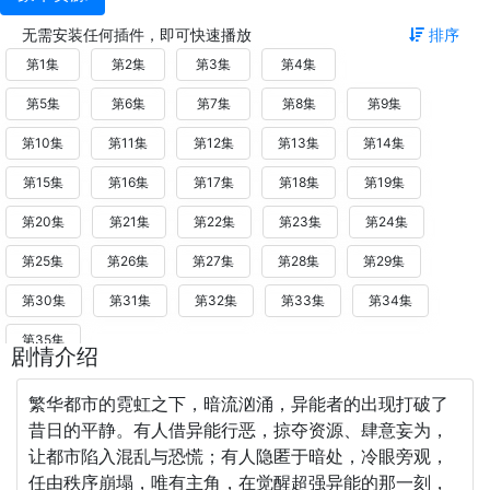
无需安装任何插件，即可快速播放
排序
第1集
第2集
第3集
第4集
第5集
第6集
第7集
第8集
第9集
第10集
第11集
第12集
第13集
第14集
第15集
第16集
第17集
第18集
第19集
第20集
第21集
第22集
第23集
第24集
第25集
第26集
第27集
第28集
第29集
第30集
第31集
第32集
第33集
第34集
第35集
剧情介绍
繁华都市的霓虹之下，暗流汹涌，异能者的出现打破了
昔日的平静。有人借异能行恶，掠夺资源、肆意妄为，
让都市陷入混乱与恐慌；有人隐匿于暗处，冷眼旁观，
任由秩序崩塌，唯有主角，在觉醒超强异能的那一刻，