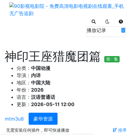
播放记录
神印王座猎魔团篇
第11集
分类：
中国动漫
导演：
内详
地区：
中国大陆
年份：
2026
语言：
汉语普通话
更新：
2026-05-11 12:00
mtm3u8
豪华资源
无需安装任何插件，即可快速播放
排序