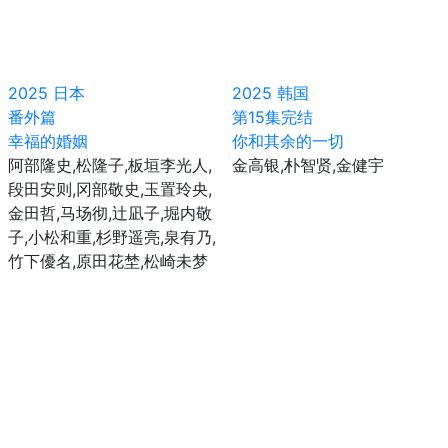
2025
日本
2025
韩国
番外篇
第15集完结
幸福的婚姻
你和其余的一切
阿部隆史,松隆子,板垣李光人,
金高银,朴智贤,金健宇
段田安则,冈部敬史,玉置玲央,
金田哲,马场彻,辻凪子,堀内敬
子,小松和重,杉野遥亮,泉有乃,
竹下優名,原田花埜,松崎未梦