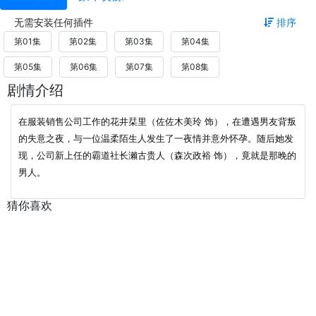
无需安装任何插件
排序
第01集
第02集
第03集
第04集
第05集
第06集
第07集
第08集
剧情介绍
在服装销售公司工作的花井栞里（佐佐木美玲 饰），在遭遇男友背叛
的失意之夜，与一位温柔陌生人发生了一夜情并意外怀孕。随后她发
现，公司新上任的霸道社长濑古贵人（森次政裕 饰），竟就是那晚的
男人。
猜你喜欢