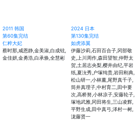
2011
韩国
2024
日本
第60集完结
第130集完结
仁粹大妃
如虎添翼
蔡时那,咸恩静,金美淑,白成铉,
伊藤沙莉,石田百合子,冈部敬
金佳妍,金勇浩,白承焕,全慧彬
史,上川周作,森田望智,仲野太
贺,土居志央梨,樱井由纪,平岩
纸,夏沇秀,户塚纯贵,岩田刚典,
松山研一,小林薰,尾野真千子,
筒井真理子,中村育二,田中要
次,高桥努,小林凉子,安藤轮子,
塚地武雅,冈田将生,三山凌辉,
平野生成,田中真弓,泽村一树,
泷藤贤一