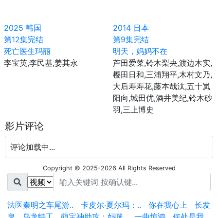
2025
韩国
2014
日本
第12集完结
第9集完结
死亡医生玛丽
明天，妈妈不在
李宝英,李民基,姜其永
芦田爱菜,铃木梨央,渡边木实,
樱田日和,三浦翔平,木村文乃,
大后寿寿花,藤本哉汰,五十岚
阳向,城田优,酒井美纪,铃木砂
羽,三上博史
影片评论
评论加载中...
Copyright © 2025-2026 All Rights Reserved
法医秦明之车尾游..
卡皮尔·夏尔玛：..
你在我心上
长发
鬼
乌龙特工
萌宝神助攻：妈咪..
一曲惊鸿
何处是我