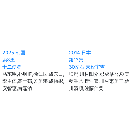
2025
韩国
2014
日本
第8集
第12集
十二使者
30左右 未经审查
马东锡,朴炯植,徐仁国,成东日,
坛蜜,川村阳介,忍成修吾,朝美
李主傧,高圭弼,姜美娜,成侑彬,
穗香,今野浩喜,川村惠美子,信
安智惠,雷嘉汭
川清顺,佐藤仁美