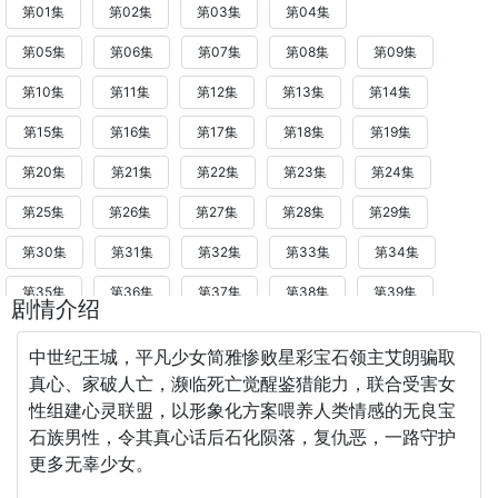
第01集
第02集
第03集
第04集
第05集
第06集
第07集
第08集
第09集
第10集
第11集
第12集
第13集
第14集
第15集
第16集
第17集
第18集
第19集
第20集
第21集
第22集
第23集
第24集
第25集
第26集
第27集
第28集
第29集
第30集
第31集
第32集
第33集
第34集
第35集
第36集
第37集
第38集
第39集
剧情介绍
第40集
第41集
第42集
第43集
第44集
中世纪王城，平凡少女简雅惨败星彩宝石领主艾朗骗取
第45集
第46集
第47集
第48集
第49集
真心、家破人亡，濒临死亡觉醒鉴猎能力，联合受害女
性组建心灵联盟，以形象化方案喂养人类情感的无良宝
第50集
石族男性，令其真心话后石化陨落，复仇恶，一路守护
更多无辜少女。