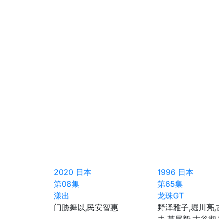
2020
日本
1996
日本
第08集
第65集
漾出
龙珠GT
门胁舞以,民安智惠
野泽雅子,堀川亮