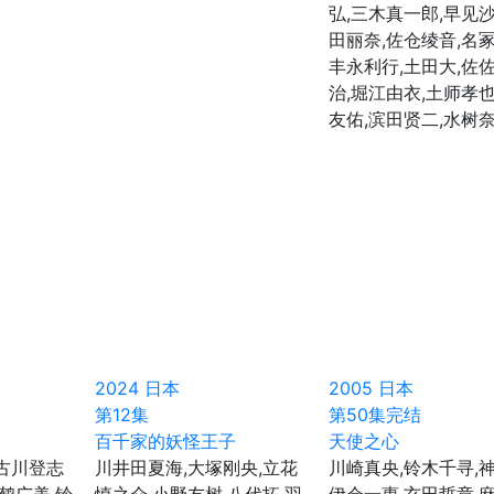
弘,三木真一郎,早见沙
田丽奈,佐仓绫音,名冢
丰永利行,土田大,佐
治,堀江由衣,土师孝也
友佑,滨田贤二,水树
2024
日本
2005
日本
第12集
第50集完结
百千家的妖怪王子
天使之心
,古川登志
川井田夏海,大塚刚央,立花
川崎真央,铃木千寻,神