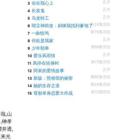
正片
你在我心上
3
正片
长发鬼
4
正片
乌龙特工
5
第34集完结
萌宝神助攻：妈咪我找到爹地了
6
第70集完结
一曲惊鸿
7
正片
何处是我家
8
第66集完结
少年朝奉
9
正片
爱乐风雨情
10
第72集完结
风停在转身时
11
正片
阿呆的爱情故事
12
第60集完结
新版：照相馆的秘密
13
第24集完结
她的生存之道
14
第10期完结
母胎单身恋爱大作战
15
哉,山
,榊孝
樱井透,
市来光