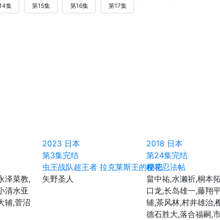
14集
第15集
第16集
第17集
2023
日本
2018
日本
第3集完结
第24集完结
虫王战队超王者 拉克莱斯王的秘密
樱花忍法帖
永泽菜教,
矢野圣人
畠中祐,水濑祈,桐本拓
,小清水亚
口龙,长岛雄一,藤翔平
大辅,菅沼
辅,茶风林,村井雄治,
德石胜大,落合福嗣,