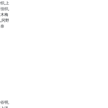
织,上
佳织,
佐木梅
,冈野
奈奈
谷明,