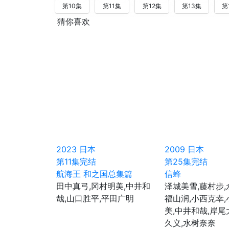
第10集
第11集
第12集
第13集
第
猜你喜欢
2023
日本
2009
日本
第11集完结
第25集完结
航海王 和之国总集篇
信蜂
田中真弓,冈村明美,中井和
泽城美雪,藤村步,
哉,山口胜平,平田广明
福山润,小西克幸
美,中井和哉,岸尾
久义,水树奈奈