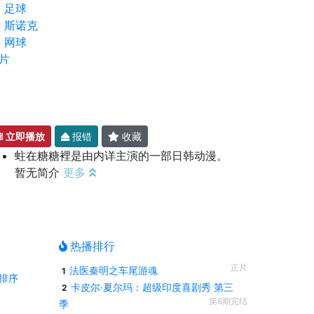
足球
斯诺克
网球
片
立即播放
报错
收藏
蛀在糖糖裡是由内详主演的一部日韩动漫。
暂无简介
更多
热播排行
正片
法医秦明之车尾游魂
1
排序
卡皮尔·夏尔玛：超级印度喜剧秀 第三
2
第6期完结
季