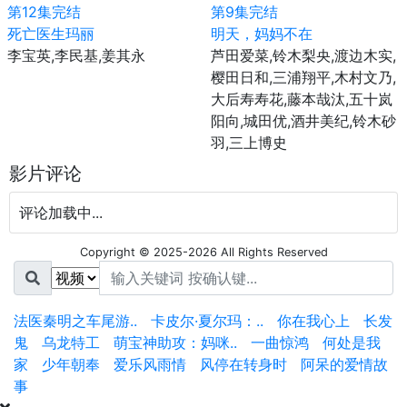
第12集完结
第9集完结
死亡医生玛丽
明天，妈妈不在
李宝英,李民基,姜其永
芦田爱菜,铃木梨央,渡边木实,
樱田日和,三浦翔平,木村文乃,
大后寿寿花,藤本哉汰,五十岚
阳向,城田优,酒井美纪,铃木砂
羽,三上博史
影片评论
评论加载中...
Copyright © 2025-2026 All Rights Reserved
法医秦明之车尾游..
卡皮尔·夏尔玛：..
你在我心上
长发
鬼
乌龙特工
萌宝神助攻：妈咪..
一曲惊鸿
何处是我
家
少年朝奉
爱乐风雨情
风停在转身时
阿呆的爱情故
事