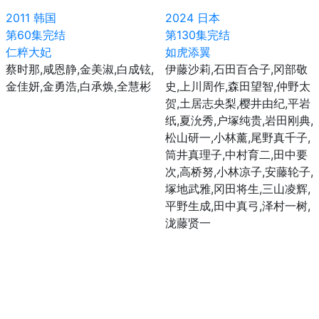
2011
韩国
2024
日本
第60集完结
第130集完结
仁粹大妃
如虎添翼
蔡时那,咸恩静,金美淑,白成铉,
伊藤沙莉,石田百合子,冈部敬
金佳妍,金勇浩,白承焕,全慧彬
史,上川周作,森田望智,仲野太
贺,土居志央梨,樱井由纪,平岩
纸,夏沇秀,户塚纯贵,岩田刚典,
松山研一,小林薰,尾野真千子,
筒井真理子,中村育二,田中要
次,高桥努,小林凉子,安藤轮子,
塚地武雅,冈田将生,三山凌辉,
平野生成,田中真弓,泽村一树,
泷藤贤一