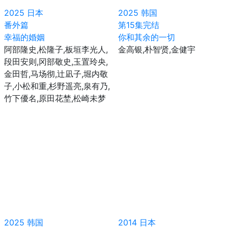
2025
日本
2025
韩国
番外篇
第15集完结
幸福的婚姻
你和其余的一切
阿部隆史,松隆子,板垣李光人,
金高银,朴智贤,金健宇
段田安则,冈部敬史,玉置玲央,
金田哲,马场彻,辻凪子,堀内敬
子,小松和重,杉野遥亮,泉有乃,
竹下優名,原田花埜,松崎未梦
2025
韩国
2014
日本