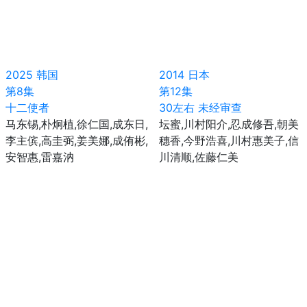
2025
韩国
2014
日本
第8集
第12集
十二使者
30左右 未经审查
马东锡,朴炯植,徐仁国,成东日,
坛蜜,川村阳介,忍成修吾,朝美
李主傧,高圭弼,姜美娜,成侑彬,
穗香,今野浩喜,川村惠美子,信
安智惠,雷嘉汭
川清顺,佐藤仁美