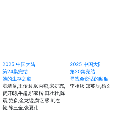
2025
中国大陆
2025
中国大陆
第24集完结
第20集完结
她的生存之道
寻找会说话的貊貊
窦靖童,王传君,颜丙燕,宋妍霏,
李相炫,郑英辰,杨文
贺开朗,牛超,邬家楷,田壮壮,陈
震,赞多,金龙镒,黄艺馨,刘杰
毅,陈三金,张夏伟