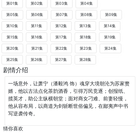
第01集
第02集
第03集
第04集
第05集
第06集
第07集
第08集
第09集
第10集
第11集
第12集
第13集
第14集
第15集
第16集
第17集
第18集
第19集
第20集
第21集
第22集
第23集
第24集
第25集
第26集
第27集
第28集
剧情介绍
一场意外，让萧宁（潘毅鸿 饰）魂穿大境朝沦为苏家赘
婿，他以古法点化茶韵酒香，引得万民竞逐；创报纸、
揽英才，助公主纵横朝堂；面对商女刁难、前妻轻慢，
他从容布局，以商道为剑斩断世俗偏见，在鄙夷声中书
写逆袭传奇。
猜你喜欢