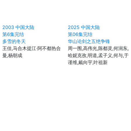
2003
中国大陆
2025
中国大陆
第6集完结
第06集完结
多雪的冬天
华山论剑之五绝争锋
王佳,马合木提江·阿不都热合
周一围,高伟光,陈都灵,何润东,
曼,杨朝成
哈妮克孜,明道,孟子义,何与,于
谨维,戴向宇,叶祖新