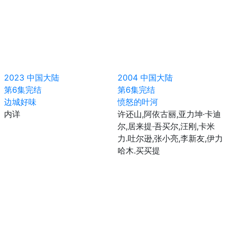
2023
中国大陆
2004
中国大陆
第6集完结
第6集完结
边城好味
愤怒的叶河
内详
许还山,阿依古丽,亚力坤·卡迪
尔,居来提·吾买尔,汪刚,卡米
力.吐尔逊,张小亮,李新友,伊力
哈木.买买提