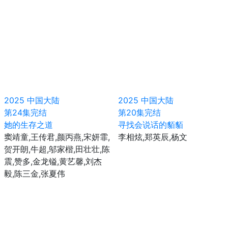
2025
中国大陆
2025
中国大陆
第24集完结
第20集完结
她的生存之道
寻找会说话的貊貊
窦靖童,王传君,颜丙燕,宋妍霏,
李相炫,郑英辰,杨文
贺开朗,牛超,邬家楷,田壮壮,陈
震,赞多,金龙镒,黄艺馨,刘杰
毅,陈三金,张夏伟