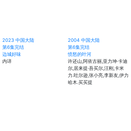
2023
中国大陆
2004
中国大陆
第6集完结
第6集完结
边城好味
愤怒的叶河
内详
许还山,阿依古丽,亚力坤·卡迪
尔,居来提·吾买尔,汪刚,卡米
力.吐尔逊,张小亮,李新友,伊力
哈木.买买提