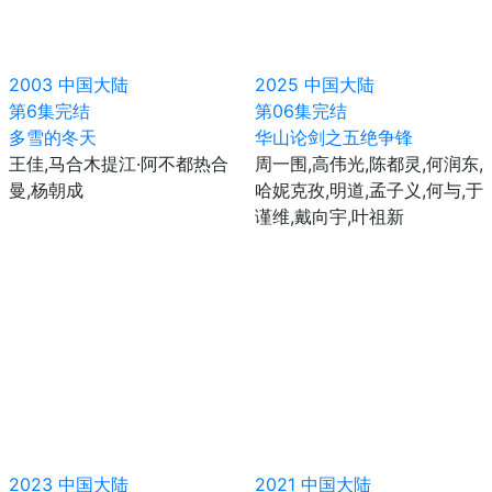
2003
中国大陆
2025
中国大陆
第6集完结
第06集完结
多雪的冬天
华山论剑之五绝争锋
王佳,马合木提江·阿不都热合
周一围,高伟光,陈都灵,何润东,
曼,杨朝成
哈妮克孜,明道,孟子义,何与,于
谨维,戴向宇,叶祖新
2023
中国大陆
2021
中国大陆