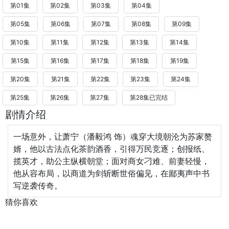
第01集
第02集
第03集
第04集
第05集
第06集
第07集
第08集
第09集
第10集
第11集
第12集
第13集
第14集
第15集
第16集
第17集
第18集
第19集
第20集
第21集
第22集
第23集
第24集
第25集
第26集
第27集
第28集已完结
剧情介绍
一场意外，让萧宁（潘毅鸿 饰）魂穿大境朝沦为苏家赘
婿，他以古法点化茶韵酒香，引得万民竞逐；创报纸、
揽英才，助公主纵横朝堂；面对商女刁难、前妻轻慢，
他从容布局，以商道为剑斩断世俗偏见，在鄙夷声中书
写逆袭传奇。
猜你喜欢