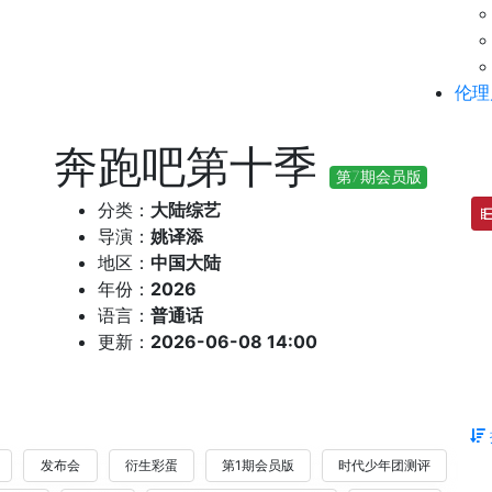
伦理
奔跑吧第十季
第7期会员版
分类：
大陆综艺
导演：
姚译添
地区：
中国大陆
年份：
2026
语言：
普通话
更新：
2026-06-08 14:00
发布会
衍生彩蛋
第1期会员版
时代少年团测评