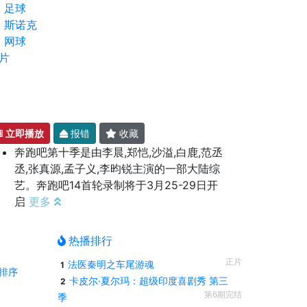
足球
斯诺克
网球
片
立即播放
报错
收藏
奔跑吧第十季是由李晨,郑恺,沙溢,白鹿,范丞
丞,张真源,孟子义,李昀锐主演的一部大陆综
艺。奔跑吧14首轮录制将于3月25-29日开
启
更多
热播排行
正片
法医秦明之车尾游魂
1
排序
卡皮尔·夏尔玛：超级印度喜剧秀 第三
2
第6期完结
季