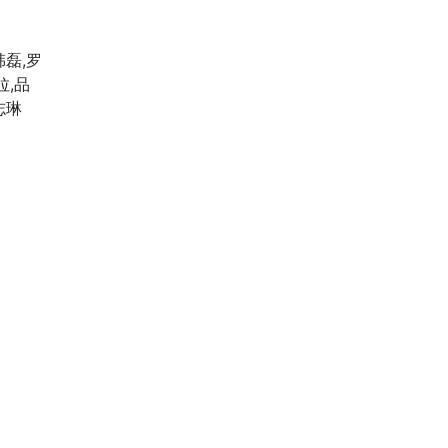
韩磊,罗
拉,品
志琳