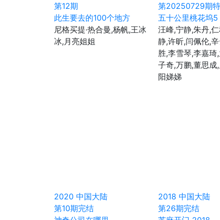
第12期
第20250729期
此生要去的100个地方
五十公里桃花坞5
尼格买提·热合曼,杨帆,王冰
汪峰,宁静,朱丹,仁
冰,月亮姐姐
静,许昕,闫佩伦,
胜,李雪琴,李嘉琦
子奇,万鹏,董思成
阳娣娣
2020
中国大陆
2018
中国大陆
第10期完结
第26期完结