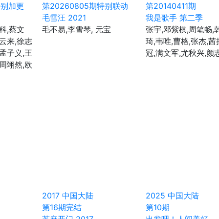
特别加更
第20260805期特别联动
第20140411期
毛雪汪 2021
我是歌手 第二季
科,蔡文
毛不易,李雪琴, 元宝
张宇,邓紫棋,周笔畅,
辛云来,徐志
琦,韦唯,曹格,张杰,茜
,孟子义,王
冠,满文军,尤秋兴,颜
,周翊然,欧
2017
中国大陆
2025
中国大陆
第16期完结
第10期