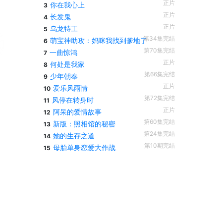
正片
你在我心上
3
正片
长发鬼
4
正片
乌龙特工
5
第34集完结
萌宝神助攻：妈咪我找到爹地了
6
第70集完结
一曲惊鸿
7
正片
何处是我家
8
第66集完结
少年朝奉
9
正片
爱乐风雨情
10
第72集完结
风停在转身时
11
正片
阿呆的爱情故事
12
第60集完结
新版：照相馆的秘密
13
第24集完结
她的生存之道
14
第10期完结
母胎单身恋爱大作战
15