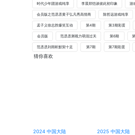
时代少年团游戏纯享
李晨郑恺谈彼此初印象
游
会员版之范丞丞黄子弘凡秀高情商
陈哲远游戏纯享
孟子义徐志胜爆笑互动
第4期
第3期彩蛋
会员版
范丞丞测视力萌混过关
第6期
范丞丞刘雨昕默契十足
第7期
第7期彩蛋
猜你喜欢
2024
中国大陆
2025
中国大陆