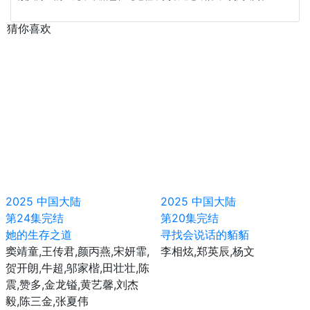
猜你喜欢
2025
中国大陆
2025
中国大陆
第24集完结
第20集完结
她的生存之道
寻找会说话的貊貊
窦靖童,王传君,颜丙燕,宋妍霏,
李相炫,郑英辰,杨文
贺开朗,牛超,邬家楷,田壮壮,陈
震,赞多,金龙镒,黄艺馨,刘杰
毅,陈三金,张夏伟