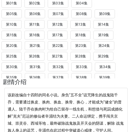
第01集
第02集
第03集
第04集
第05集
第06集
第07集
第08集
第09集
第10集
第11集
第12集
第13集
第14集
第15集
第16集
第17集
第18集
第19集
第20集
第21集
第22集
第23集
第24集
第25集
第26集
第27集
第28集
第29集
第30集
第31集
第32集
第33集
第34集
第35集
第36集
第37集
第38集
第39集
剧情介绍
第40集
该剧改编自十四郎的同名小说。
身负"五不全"诅咒降生的战鬼陆千
乔，需要通过换皮、换肉、换血、换骨、换心，才能成为"健全"的普
通人。陆千乔在换肉时为给自己留存一线生机，和想借与死囚成婚化
解"克夫"厄运的修仙者辛湄结为夫妻。二人命运绑定，携手闯关京
城、崇灵谷、西域等地，最终破除战鬼族及开天会的阴谋，解除 战鬼
族人身上的诅咒，辛湄也在此过程中突破道心戒律，守护人间。