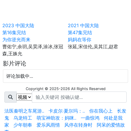
2023
中国大陆
2021
中国大陆
第16集完结
第47集完结
为你逆光而来
妈妈在等你
曹佑宁,余玥,吴昊泽,涂冰,张冠
张延,宋佳伦,吴其江,赵君
森,王姝允
影片评论
评论加载中...
Copyright © 2025-2026 All Rights Reserved
法医秦明之车尾游..
卡皮尔·夏尔玛：..
你在我心上
长发
鬼
乌龙特工
萌宝神助攻：妈咪..
一曲惊鸿
何处是我
家
少年朝奉
爱乐风雨情
风停在转身时
阿呆的爱情故