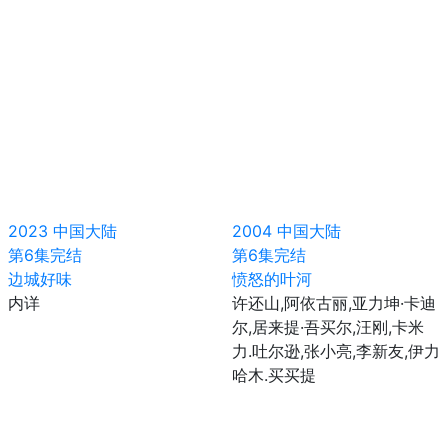
2023
中国大陆
2004
中国大陆
第6集完结
第6集完结
边城好味
愤怒的叶河
内详
许还山,阿依古丽,亚力坤·卡迪
尔,居来提·吾买尔,汪刚,卡米
力.吐尔逊,张小亮,李新友,伊力
哈木.买买提