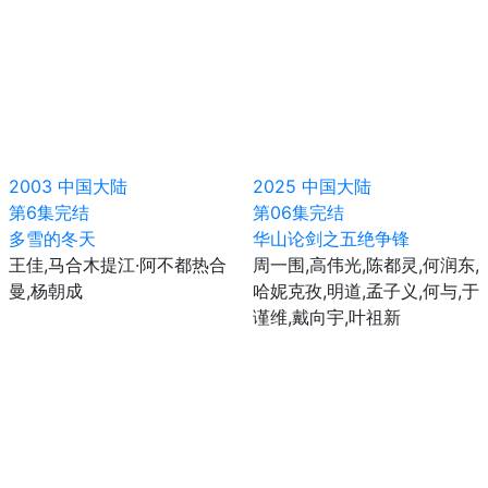
2003
中国大陆
2025
中国大陆
第6集完结
第06集完结
多雪的冬天
华山论剑之五绝争锋
王佳,马合木提江·阿不都热合
周一围,高伟光,陈都灵,何润东,
曼,杨朝成
哈妮克孜,明道,孟子义,何与,于
谨维,戴向宇,叶祖新