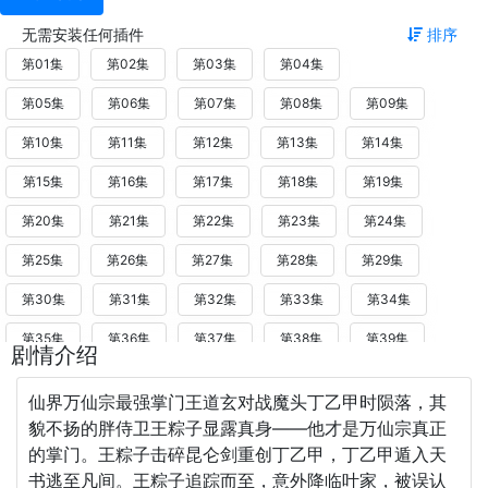
无需安装任何插件
排序
第01集
第02集
第03集
第04集
第05集
第06集
第07集
第08集
第09集
第10集
第11集
第12集
第13集
第14集
第15集
第16集
第17集
第18集
第19集
第20集
第21集
第22集
第23集
第24集
第25集
第26集
第27集
第28集
第29集
第30集
第31集
第32集
第33集
第34集
第35集
第36集
第37集
第38集
第39集
剧情介绍
第40集
第41集
第42集
第43集
第44集
仙界万仙宗最强掌门王道玄对战魔头丁乙甲时陨落，其
第45集
第46集
第47集
第48集
第49集
貌不扬的胖侍卫王粽子显露真身——他才是万仙宗真正
的掌门。王粽子击碎昆仑剑重创丁乙甲，丁乙甲遁入天
第50集
第51集
第52集
第53集
第54集
书逃至凡间。王粽子追踪而至，意外降临叶家，被误认