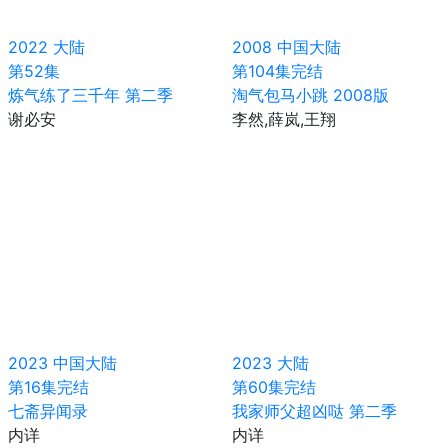
2022
大陆
2008
中国大陆
第52集
第104集完结
炼气练了三千年 第二季
淘气包马小跳 2008版
谢必安
李然,薛岚,王翔
2023
中国大陆
2023
大陆
第16集完结
第60集完结
七斋异闻录
我家师父超凶哒 第二季
内详
内详