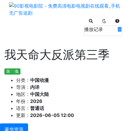
播放记录
我天命大反派第三季
第79集
分类：
中国动漫
导演：
内详
地区：
中国大陆
年份：
2026
语言：
普通话
更新：
2026-06-05 12:00
豪华资源