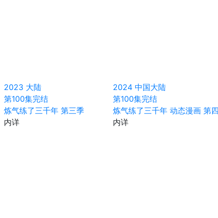
第55集
第56集
第57集
第58集
第59集
第60集
第61集
第62集
第63集
第64集
第65集
第66集
第67集
第68集
第69集
第70集
第71集
第72集
第73集
第74集
第75集
第76集
第77集
第78集
第79集
2023
大陆
2024
中国大陆
第100集完结
第100集完结
炼气练了三千年 第三季
炼气练了三千年 动态漫画 第
内详
内详