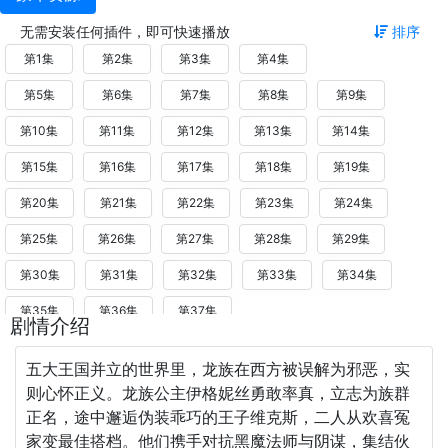
无需安装任何插件，即可快速播放
排序
第1集
第2集
第3集
第4集
第5集
第6集
第7集
第8集
第9集
第10集
第11集
第12集
第13集
第14集
第15集
第16集
第17集
第18集
第19集
第20集
第21集
第22集
第23集
第24集
第25集
第26集
第27集
第28集
第29集
第30集
第31集
第32集
第33集
第34集
第35集
第36集
第37集
剧情介绍
五大王国并立的世界里，龙族在西方被误解为邪恶，实
则心怀正义。龙族公主伊格妮丝勇敢率真，立志为族群
正名，途中邂逅伪装乖巧的王子维克斯，二人从欢喜冤
家变最佳搭档。他们携手对抗黑魔法师与阴谋，集结伙