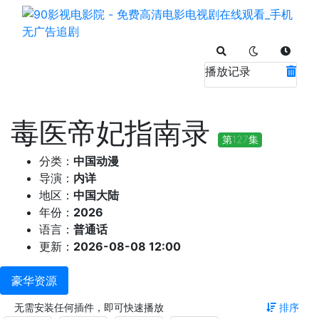
播放记录
毒医帝妃指南录
第127集
分类：
中国动漫
导演：
内详
地区：
中国大陆
年份：
2026
语言：
普通话
更新：
2026-08-08 12:00
豪华资源
无需安装任何插件，即可快速播放
排序