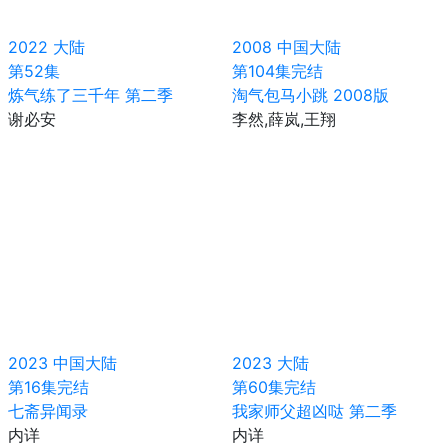
第125集
第126集
第127集
2022
大陆
2008
中国大陆
第52集
第104集完结
炼气练了三千年 第二季
淘气包马小跳 2008版
谢必安
李然,薛岚,王翔
2023
中国大陆
2023
大陆
第16集完结
第60集完结
七斋异闻录
我家师父超凶哒 第二季
内详
内详