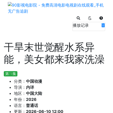
播放记录
干旱末世觉醒水系异
能，美女都来我家洗澡
第74集
分类：
中国动漫
导演：
内详
地区：
中国大陆
年份：
2026
语言：
普通话
更新：
2026-06-10 12:00