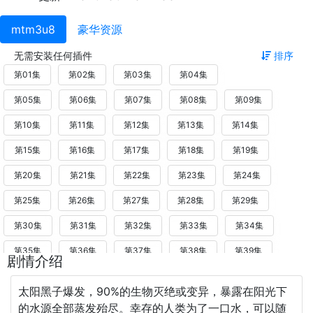
mtm3u8
豪华资源
无需安装任何插件
排序
第01集
第02集
第03集
第04集
第05集
第06集
第07集
第08集
第09集
第10集
第11集
第12集
第13集
第14集
第15集
第16集
第17集
第18集
第19集
第20集
第21集
第22集
第23集
第24集
第25集
第26集
第27集
第28集
第29集
第30集
第31集
第32集
第33集
第34集
第35集
第36集
第37集
第38集
第39集
剧情介绍
第40集
第41集
第42集
第43集
第44集
太阳黑子爆发，90%的生物灭绝或变异，暴露在阳光下
第45集
第46集
第47集
第48集
第49集
的水源全部蒸发殆尽。幸存的人类为了一口水，可以随