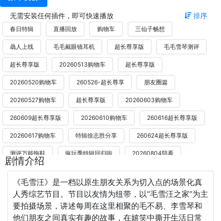
无需安装任何插件，即可快速播放
排序
春日特辑
直播回放
购物车
三仙子畅想
骉人上线
毛毛戴眼镜耳机
超长尊享版
毛毛雪琴测评
超长尊享版
20260513购物车
超长尊享版
20260520购物车
260526-超长尊享
朋友圈篇
20260527购物车
超长尊享版
20260603购物车
260609超长尊享版
20260610购物车
260616超长尊享版
20260617购物车
特辑徐志胜分享
260624超长尊享版
测评万能拖鞋
疯玩季特辑回归啦
20260804陪看
剧情介绍
20260806购物车
半熟恋人5特别联动
《毛雪汪》是一档以原生朋友关系为切入点的场景化真
人秀综艺节目。节目以友情为纽带，以“毛雪汪之家”为主
要拍摄场景，讲述每周在这里相聚的毛不易、李雪琴和
他们朋友之间真实有趣的故事，在嬉笑中撕开生活日常