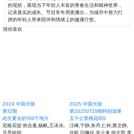
的现状，展现当下年轻人丰富的青春生活和精神世界，
记录真实的成长。节目常年周更播出，为城市中努力打
拼的年轻人带来陪伴和情绪上的健康疗愈。
猜你喜欢
2024
中国大陆
2025
中国大陆
第12期
第20250729期特别加更
此生要去的100个地方
五十公里桃花坞5
尼格买提·热合曼,杨帆,王冰冰,
汪峰,宁静,朱丹,仁科,蔡文静,
月亮姐姐
许昕,闫佩伦,辛云来,徐志胜,李