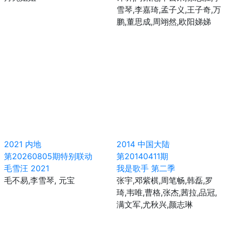
雪琴,李嘉琦,孟子义,王子奇,万
鹏,董思成,周翊然,欧阳娣娣
2021
内地
2014
中国大陆
第20260805期特别联动
第20140411期
毛雪汪 2021
我是歌手 第二季
毛不易,李雪琴, 元宝
张宇,邓紫棋,周笔畅,韩磊,罗
琦,韦唯,曹格,张杰,茜拉,品冠,
满文军,尤秋兴,颜志琳