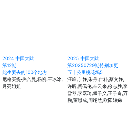
2024
中国大陆
2025
中国大陆
第12期
第20250729期特别加更
此生要去的100个地方
五十公里桃花坞5
尼格买提·热合曼,杨帆,王冰冰,
汪峰,宁静,朱丹,仁科,蔡文静,
月亮姐姐
许昕,闫佩伦,辛云来,徐志胜,李
雪琴,李嘉琦,孟子义,王子奇,万
鹏,董思成,周翊然,欧阳娣娣