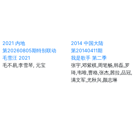
2021
内地
2014
中国大陆
第20260805期特别联动
第20140411期
毛雪汪 2021
我是歌手 第二季
毛不易,李雪琴, 元宝
张宇,邓紫棋,周笔畅,韩磊,罗
琦,韦唯,曹格,张杰,茜拉,品冠,
满文军,尤秋兴,颜志琳