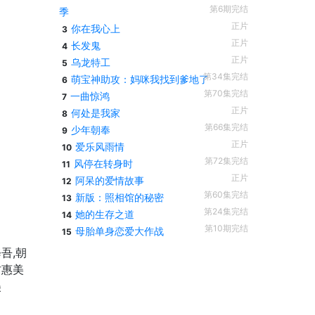
第6期完结
季
正片
你在我心上
3
正片
长发鬼
4
正片
乌龙特工
5
第34集完结
萌宝神助攻：妈咪我找到爹地了
6
第70集完结
一曲惊鸿
7
正片
何处是我家
8
第66集完结
少年朝奉
9
正片
爱乐风雨情
10
第72集完结
风停在转身时
11
正片
阿呆的爱情故事
12
第60集完结
新版：照相馆的秘密
13
第24集完结
她的生存之道
14
第10期完结
母胎单身恋爱大作战
15
吾,朝
村惠美
美