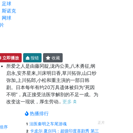
足球
斯诺克
网球
片
立即播放
报错
收藏
所爱之人是由藤冈靛,泷内公美,八木勇征,纲
启永,安齐星来,川床明日香,草川拓弥,山口纱
弥加,上川拓郎,小松和重主演的一部日韩
剧。日本每年有约20万具遗体被归为“死因
不明”，真正接受法医学解剖的不足一成。为
改变这一现状，厚生劳动..
更多
热播排行
正片
法医秦明之车尾游魂
1
排序
卡皮尔·夏尔玛：超级印度喜剧秀 第三
2