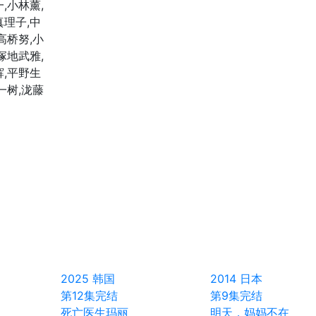
,小林薰,
真理子,中
高桥努,小
塚地武雅,
辉,平野生
一树,泷藤
2025
韩国
2014
日本
第12集完结
第9集完结
死亡医生玛丽
明天，妈妈不在