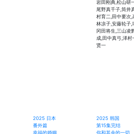
岩田刚典,松山研一
尾野真千子,筒井
村育二,田中要次,
林凉子,安藤轮子,
冈田将生,三山凌
成,田中真弓,泽村
贤一
2025
日本
2025
韩国
番外篇
第15集完结
幸福的婚姻
你和其余的一切