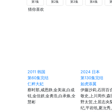
第1集
第2集
第3集
第4集
第
猜你喜欢
2011
韩国
2024
日本
第60集完结
第130集完结
仁粹大妃
如虎添翼
蔡时那,咸恩静,金美淑,白成
伊藤沙莉,石田百
铉,金佳妍,金勇浩,白承焕,全
敬史,上川周作,森
慧彬
野太贺,土居志央
纪,平岩纸,夏沇秀