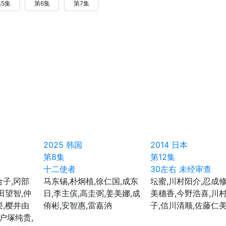
5集
第6集
第7集
2025
韩国
2014
日本
第8集
第12集
十二使者
30左右 未经审查
合子,冈部
马东锡,朴炯植,徐仁国,成东
坛蜜,川村阳介,忍成修
田望智,仲
日,李主傧,高圭弼,姜美娜,成
美穗香,今野浩喜,川
梨,樱井由
侑彬,安智惠,雷嘉汭
子,信川清顺,佐藤仁
,户塚纯贵,