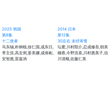
2025
韩国
2014
日本
第8集
第12集
十二使者
30左右 未经审查
马东锡,朴炯植,徐仁国,成东日,
坛蜜,川村阳介,忍成修吾,朝美
李主傧,高圭弼,姜美娜,成侑彬,
穗香,今野浩喜,川村惠美子,信
安智惠,雷嘉汭
川清顺,佐藤仁美