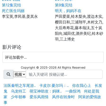
第12集完结
第9集完结
死亡医生玛丽
明天，妈妈不在
李宝英,李民基,姜其永
芦田爱菜,铃木梨央,渡边木实,
樱田日和,三浦翔平,木村文乃,
大后寿寿花,藤本哉汰,五十岚
阳向,城田优,酒井美纪,铃木砂
羽,三上博史
影片评论
评论加载中...
Copyright © 2025-2026 All Rights Reserved
法医秦明之车尾游..
卡皮尔·夏尔玛：..
你在我心上
长发
鬼
乌龙特工
萌宝神助攻：妈咪..
一曲惊鸿
何处是我
家
少年朝奉
爱乐风雨情
风停在转身时
阿呆的爱情故
事