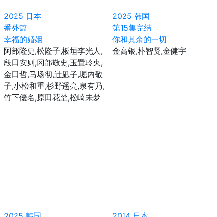
2025
日本
2025
韩国
番外篇
第15集完结
幸福的婚姻
你和其余的一切
阿部隆史,松隆子,板垣李光人,
金高银,朴智贤,金健宇
段田安则,冈部敬史,玉置玲央,
金田哲,马场彻,辻凪子,堀内敬
子,小松和重,杉野遥亮,泉有乃,
竹下優名,原田花埜,松崎未梦
2025
韩国
2014
日本