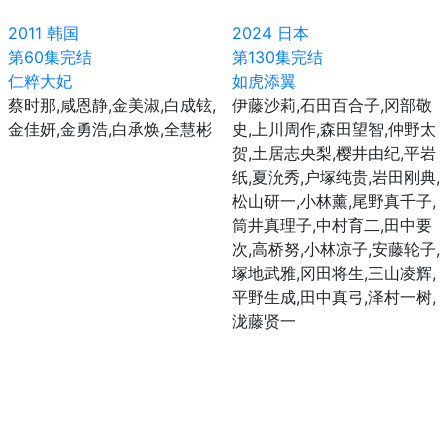
2011
韩国
2024
日本
第60集完结
第130集完结
仁粹大妃
如虎添翼
蔡时那,咸恩静,金美淑,白成铉,
伊藤沙莉,石田百合子,冈部敬
金佳妍,金勇浩,白承焕,全慧彬
史,上川周作,森田望智,仲野太
贺,土居志央梨,樱井由纪,平岩
纸,夏沇秀,户塚纯贵,岩田刚典,
松山研一,小林薰,尾野真千子,
筒井真理子,中村育二,田中要
次,高桥努,小林凉子,安藤轮子,
塚地武雅,冈田将生,三山凌辉,
平野生成,田中真弓,泽村一树,
泷藤贤一