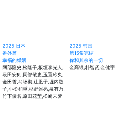
2025
日本
2025
韩国
番外篇
第15集完结
幸福的婚姻
你和其余的一切
阿部隆史,松隆子,板垣李光人,
金高银,朴智贤,金健宇
段田安则,冈部敬史,玉置玲央,
金田哲,马场彻,辻凪子,堀内敬
子,小松和重,杉野遥亮,泉有乃,
竹下優名,原田花埜,松崎未梦