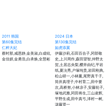
2011
韩国
2024
日本
第60集完结
第130集完结
仁粹大妃
如虎添翼
蔡时那,咸恩静,金美淑,白成铉,
伊藤沙莉,石田百合子,冈部敬
金佳妍,金勇浩,白承焕,全慧彬
史,上川周作,森田望智,仲野太
贺,土居志央梨,樱井由纪,平岩
纸,夏沇秀,户塚纯贵,岩田刚典,
松山研一,小林薰,尾野真千子,
筒井真理子,中村育二,田中要
次,高桥努,小林凉子,安藤轮子,
塚地武雅,冈田将生,三山凌辉,
平野生成,田中真弓,泽村一树,
泷藤贤一