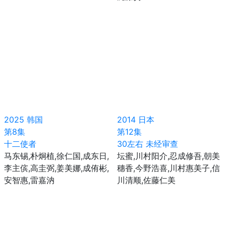
2025
韩国
2014
日本
第8集
第12集
十二使者
30左右 未经审查
马东锡,朴炯植,徐仁国,成东日,
坛蜜,川村阳介,忍成修吾,朝美
李主傧,高圭弼,姜美娜,成侑彬,
穗香,今野浩喜,川村惠美子,信
安智惠,雷嘉汭
川清顺,佐藤仁美