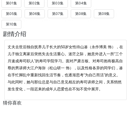
第01集
第02集
第03集
第04集
第05集
第06集
第07集
第08集
第09集
第10集
剧情介绍
丈夫去世后独自抚养儿子长大的50岁女性待山凑（永作博美 饰），在
儿子独立离家后突然失去生活重心。迷茫之际，她意外进入一所“三个
月速成寿司职人”的寿司学院学习。面对严肃古板、对寿司抱有极高自
尊的男讲师大江户海弥（松山研一 饰），以及性格各异的同学们，凑
在手忙脚乱中重新找回生活节奏，也逐渐思考“为自己而活”的意义。
与此同时，她与那位总是与自己意见相左的寿司讲师之间，关系悄然
发生变化，一段迟来的成年人恋爱也在不知不觉中展开。
猜你喜欢