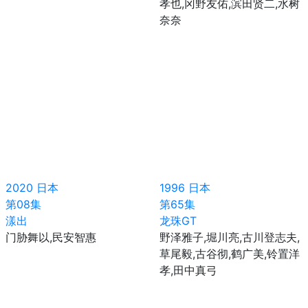
孝也,冈野友佑,滨田贤二,水树
奈奈
2020
日本
1996
日本
第08集
第65集
漾出
龙珠GT
门胁舞以,民安智惠
野泽雅子,堀川亮,古川登志夫,
草尾毅,古谷彻,鹤广美,铃置洋
孝,田中真弓