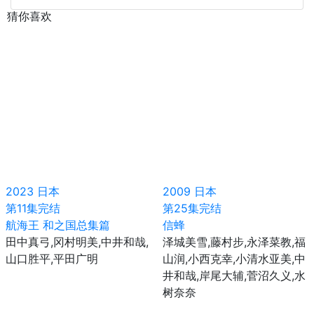
猜你喜欢
2023
日本
2009
日本
第11集完结
第25集完结
航海王 和之国总集篇
信蜂
田中真弓,冈村明美,中井和哉,
泽城美雪,藤村步,永泽菜教,福
山口胜平,平田广明
山润,小西克幸,小清水亚美,中
井和哉,岸尾大辅,菅沼久义,水
树奈奈