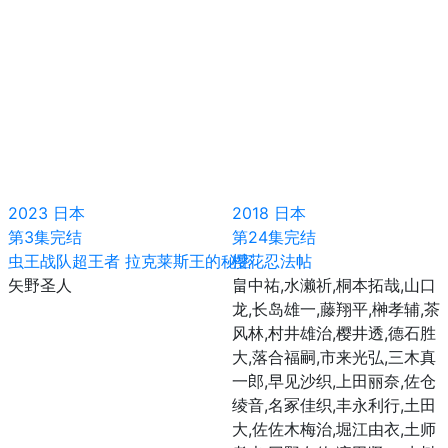
2023
日本
2018
日本
第3集完结
第24集完结
虫王战队超王者 拉克莱斯王的秘密
樱花忍法帖
矢野圣人
畠中祐,水濑祈,桐本拓哉,山口
龙,长岛雄一,藤翔平,榊孝辅,茶
风林,村井雄治,樱井透,德石胜
大,落合福嗣,市来光弘,三木真
一郎,早见沙织,上田丽奈,佐仓
绫音,名冢佳织,丰永利行,土田
大,佐佐木梅治,堀江由衣,土师