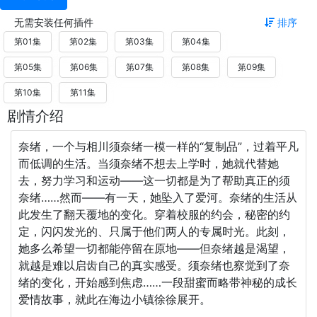
无需安装任何插件
排序
第01集
第02集
第03集
第04集
第05集
第06集
第07集
第08集
第09集
第10集
第11集
剧情介绍
奈绪，一个与相川须奈绪一模一样的“复制品”，过着平凡
而低调的生活。当须奈绪不想去上学时，她就代替她
去，努力学习和运动——这一切都是为了帮助真正的须
奈绪……然而——有一天，她坠入了爱河。奈绪的生活从
此发生了翻天覆地的变化。穿着校服的约会，秘密的约
定，闪闪发光的、只属于他们两人的专属时光。此刻，
她多么希望一切都能停留在原地——但奈绪越是渴望，
就越是难以启齿自己的真实感受。须奈绪也察觉到了奈
绪的变化，开始感到焦虑……一段甜蜜而略带神秘的成长
爱情故事，就此在海边小镇徐徐展开。