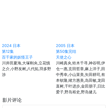
2024
日本
2005
日本
第12集
第50集完结
百千家的妖怪王子
天使之心
川井田夏海,大塚刚央,立花慎
川崎真央,铃木千寻,神谷明,伊
之介,小野友树,八代拓,羽多野
仓一惠,玄田哲章,麻上洋子,田
涉
中秀幸,小山茉美,矢田耕司,有
本钦隆,绪方惠美,岛田敏,龙田
直树,千叶进步,金田朋子,日比
爱子,野岛裕史,野岛健儿
影片评论