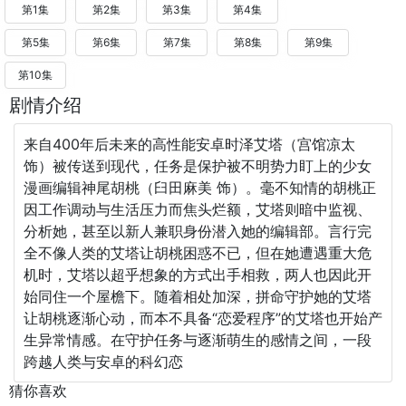
第1集
第2集
第3集
第4集
第5集
第6集
第7集
第8集
第9集
第10集
剧情介绍
来自400年后未来的高性能安卓时泽艾塔（宫馆凉太
饰）被传送到现代，任务是保护被不明势力盯上的少女
漫画编辑神尾胡桃（臼田麻美 饰）。毫不知情的胡桃正
因工作调动与生活压力而焦头烂额，艾塔则暗中监视、
分析她，甚至以新人兼职身份潜入她的编辑部。言行完
全不像人类的艾塔让胡桃困惑不已，但在她遭遇重大危
机时，艾塔以超乎想象的方式出手相救，两人也因此开
始同住一个屋檐下。随着相处加深，拼命守护她的艾塔
让胡桃逐渐心动，而本不具备“恋爱程序”的艾塔也开始产
生异常情感。在守护任务与逐渐萌生的感情之间，一段
跨越人类与安卓的科幻恋
猜你喜欢