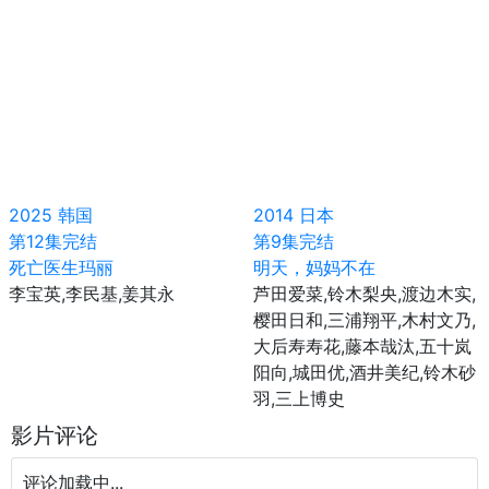
2025
韩国
2014
日本
第12集完结
第9集完结
死亡医生玛丽
明天，妈妈不在
李宝英,李民基,姜其永
芦田爱菜,铃木梨央,渡边木实,
樱田日和,三浦翔平,木村文乃,
大后寿寿花,藤本哉汰,五十岚
阳向,城田优,酒井美纪,铃木砂
羽,三上博史
影片评论
评论加载中...