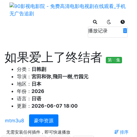
播放记录
如果爱上了终结者
第10集
分类：
日韩剧
导演：
宮田和弥,飛田一樹,竹园元
地区：
日本
年份：
2026
语言：
日语
更新：
2026-06-07 18:00
mtm3u8
豪华资源
无需安装任何插件，即可快速播放
排序