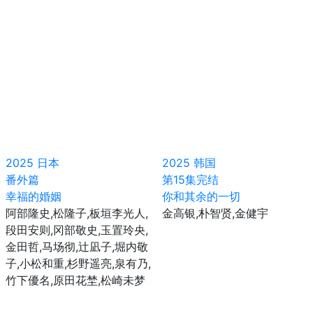
2025
日本
2025
韩国
番外篇
第15集完结
幸福的婚姻
你和其余的一切
阿部隆史,松隆子,板垣李光人,
金高银,朴智贤,金健宇
段田安则,冈部敬史,玉置玲央,
金田哲,马场彻,辻凪子,堀内敬
子,小松和重,杉野遥亮,泉有乃,
竹下優名,原田花埜,松崎未梦