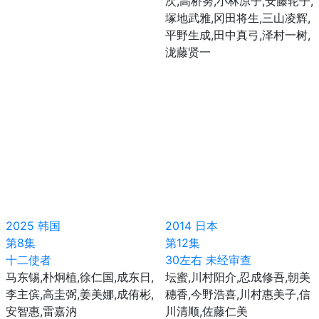
次,高桥努,小林凉子,安藤轮子,
塚地武雅,冈田将生,三山凌辉,
平野生成,田中真弓,泽村一树,
泷藤贤一
2025
韩国
2014
日本
第8集
第12集
十二使者
30左右 未经审查
马东锡,朴炯植,徐仁国,成东日,
坛蜜,川村阳介,忍成修吾,朝美
李主傧,高圭弼,姜美娜,成侑彬,
穗香,今野浩喜,川村惠美子,信
安智惠,雷嘉汭
川清顺,佐藤仁美