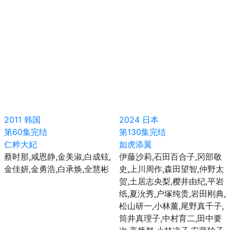
2011
韩国
2024
日本
第60集完结
第130集完结
仁粹大妃
如虎添翼
蔡时那,咸恩静,金美淑,白成铉,
伊藤沙莉,石田百合子,冈部敬
金佳妍,金勇浩,白承焕,全慧彬
史,上川周作,森田望智,仲野太
贺,土居志央梨,樱井由纪,平岩
纸,夏沇秀,户塚纯贵,岩田刚典,
松山研一,小林薰,尾野真千子,
筒井真理子,中村育二,田中要