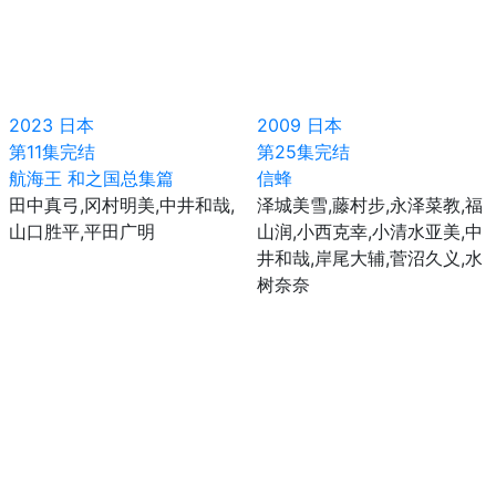
2023
日本
2009
日本
第11集完结
第25集完结
航海王 和之国总集篇
信蜂
田中真弓,冈村明美,中井和哉,
泽城美雪,藤村步,永泽菜教,福
山口胜平,平田广明
山润,小西克幸,小清水亚美,中
井和哉,岸尾大辅,菅沼久义,水
树奈奈