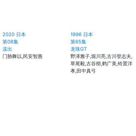
2020
日本
1996
日本
第08集
第65集
漾出
龙珠GT
门胁舞以,民安智惠
野泽雅子,堀川亮,古川登志夫,
草尾毅,古谷彻,鹤广美,铃置洋
孝,田中真弓