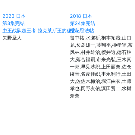
2023
日本
2018
日本
第3集完结
第24集完结
虫王战队超王者 拉克莱斯王的秘密
樱花忍法帖
矢野圣人
畠中祐,水濑祈,桐本拓哉,山口
龙,长岛雄一,藤翔平,榊孝辅,茶
风林,村井雄治,樱井透,德石胜
大,落合福嗣,市来光弘,三木真
一郎,早见沙织,上田丽奈,佐仓
绫音,名冢佳织,丰永利行,土田
大,佐佐木梅治,堀江由衣,土师
孝也,冈野友佑,滨田贤二,水树
奈奈