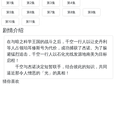
第1集
第2集
第3集
第4集
第5集
第6集
第7集
第8集
第9集
第10集
第11集
剧情介绍
在与暗之科学王国的战斗之后，千空一行人以让史丹利
等人占领珀耳修斯号为代价，成功捕获了杰诺。为了躲
避猛烈追击，千空一行人以石化光线发源地南美为目标
启程！
千空与杰诺决定短暂联手，结合彼此的知识，共同
逼近那令人憎恶的「光」的真相！
猜你喜欢