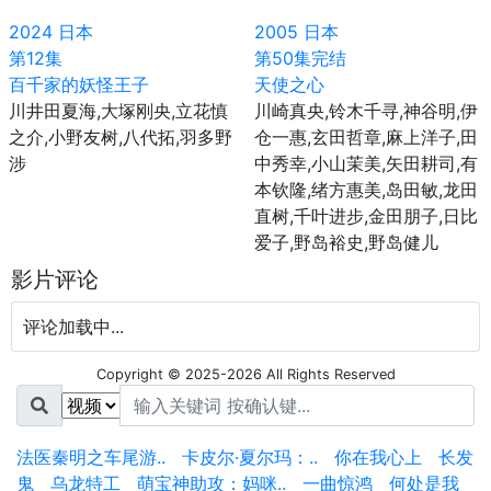
2024
日本
2005
日本
第12集
第50集完结
百千家的妖怪王子
天使之心
川井田夏海,大塚刚央,立花慎
川崎真央,铃木千寻,神谷明,伊
之介,小野友树,八代拓,羽多野
仓一惠,玄田哲章,麻上洋子,田
涉
中秀幸,小山茉美,矢田耕司,有
本钦隆,绪方惠美,岛田敏,龙田
直树,千叶进步,金田朋子,日比
爱子,野岛裕史,野岛健儿
影片评论
评论加载中...
Copyright © 2025-2026 All Rights Reserved
法医秦明之车尾游..
卡皮尔·夏尔玛：..
你在我心上
长发
鬼
乌龙特工
萌宝神助攻：妈咪..
一曲惊鸿
何处是我