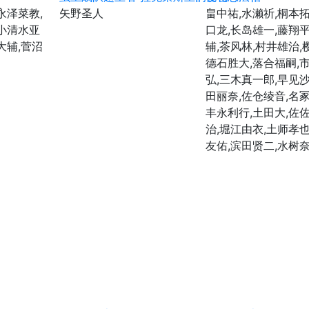
永泽菜教,
矢野圣人
畠中祐,水濑祈,桐本拓
,小清水亚
口龙,长岛雄一,藤翔平
大辅,菅沼
辅,茶风林,村井雄治,
德石胜大,落合福嗣,
弘,三木真一郎,早见沙
田丽奈,佐仓绫音,名冢
丰永利行,土田大,佐
治,堀江由衣,土师孝也
友佑,滨田贤二,水树