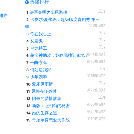
热播排行
正片
法医秦明之车尾游魂
1
排序
卡皮尔·夏尔玛：超级印度喜剧秀 第三
2
第6期完结
季
正片
你在我心上
3
正片
长发鬼
4
正片
乌龙特工
5
第34集完结
萌宝神助攻：妈咪我找到爹地了
6
第70集完结
一曲惊鸿
7
正片
何处是我家
8
第66集完结
少年朝奉
9
正片
爱乐风雨情
10
第72集完结
风停在转身时
11
正片
阿呆的爱情故事
12
第60集完结
新版：照相馆的秘密
13
第24集完结
她的生存之道
14
第10期完结
母胎单身恋爱大作战
15