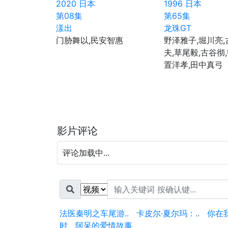
2020
日本
1996
日本
第08集
第65集
漾出
龙珠GT
门胁舞以,民安智惠
野泽雅子,堀川亮
夫,草尾毅,古谷彻
置洋孝,田中真弓
影片评论
评论加载中...
法医秦明之车尾游..
卡皮尔·夏尔玛：..
你在
时
阿呆的爱情故事