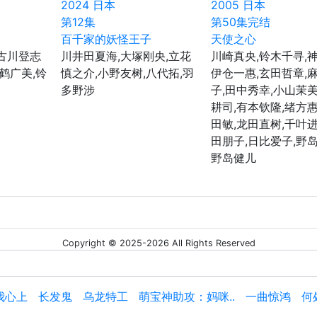
2024
日本
2005
日本
第12集
第50集完结
百千家的妖怪王子
天使之心
,古川登志
川井田夏海,大塚刚央,立花
川崎真央,铃木千寻,神
,鹤广美,铃
慎之介,小野友树,八代拓,羽
伊仓一惠,玄田哲章,
多野涉
子,田中秀幸,小山茉美
耕司,有本钦隆,绪方惠
田敏,龙田直树,千叶进
田朋子,日比爱子,野岛
野岛健儿
Copyright © 2025-2026 All Rights Reserved
我心上
长发鬼
乌龙特工
萌宝神助攻：妈咪..
一曲惊鸿
何