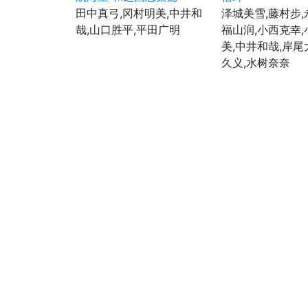
田中真弓,冈村明美,中井和
泽城美雪,藤村步,
哉,山口胜平,平田广明
福山润,小西克幸
美,中井和哉,岸尾
久义,水树奈奈