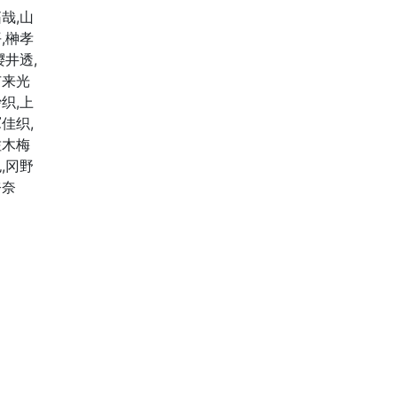
哉,山
,榊孝
樱井透,
市来光
织,上
佳织,
佐木梅
,冈野
奈奈