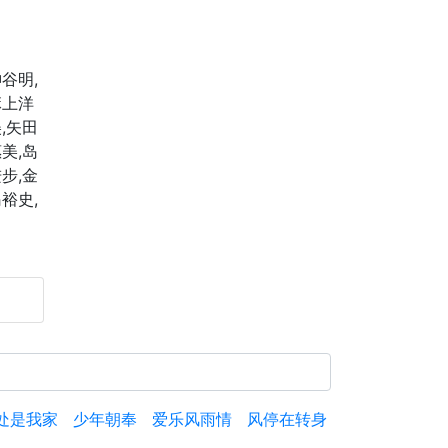
谷明,
麻上洋
,矢田
美,岛
步,金
裕史,
处是我家
少年朝奉
爱乐风雨情
风停在转身