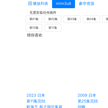
播放列表
mtm3u8
豪华资源
无需安装任何插件
第01集
第02集
第03集
第04集
第10集
第11集
猜你喜欢
2023
日本
2009
日本
第11集完结
第25集完结
航海王 和之国总集篇
信蜂