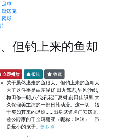
足球
斯诺克
网球
片
大、但钓上来的鱼却
立即播放
报错
收藏
关于虽然逃走的鱼很大、但钓上来的鱼却太
大了这件事是由芹泽优,田丸笃志,早见沙织,
梅田修一朗,八代拓,花江夏树,前田佳织里,大
久保瑠美主演的一部日韩动漫。这一切，始
于突如其来的退婚……出身武道名门安诺瓦
兹公爵家的千金玛丽亚（昵称：咪咪），虽
是最小的孩子..
更多