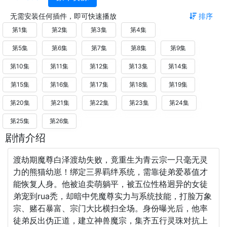
无需安装任何插件，即可快速播放
排序
第1集
第2集
第3集
第4集
第5集
第6集
第7集
第8集
第9集
第10集
第11集
第12集
第13集
第14集
第15集
第16集
第17集
第18集
第19集
第20集
第21集
第22集
第23集
第24集
第25集
第26集
剧情介绍
渡劫期魔尊白泽渡劫失败，竟重生为青云宗一只毫无灵
力的熊猫幼崽！绑定三界羁绊系统，需靠徒弟爱慕值才
能恢复人身。他被迫卖萌躺平，被五位性格迥异的女徒
弟宠到rua秃，却暗中凭魔尊实力与系统技能，打脸万象
宗、赌石暴富、宗门大比横扫全场。身份曝光后，他率
徒弟反出伪正道，建立神兽魔宗，集齐五行灵珠对抗上