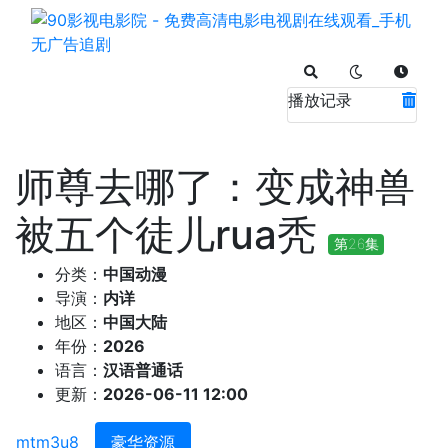
播放记录
师尊去哪了：变成神兽
被五个徒儿rua秃
第26集
分类：
中国动漫
导演：
内详
地区：
中国大陆
年份：
2026
语言：
汉语普通话
更新：
2026-06-11 12:00
mtm3u8
豪华资源