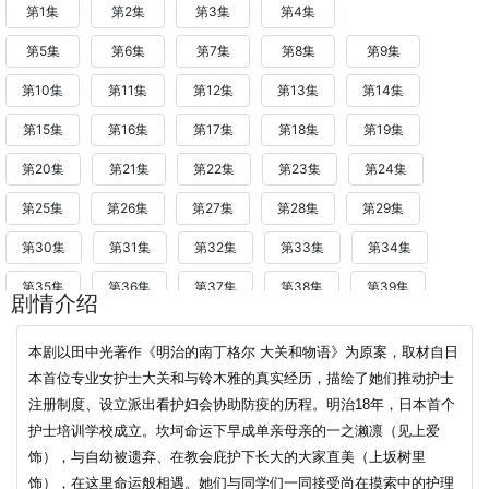
第1集
第2集
第3集
第4集
第5集
第6集
第7集
第8集
第9集
第10集
第11集
第12集
第13集
第14集
第15集
第16集
第17集
第18集
第19集
第20集
第21集
第22集
第23集
第24集
第25集
第26集
第27集
第28集
第29集
第30集
第31集
第32集
第33集
第34集
第35集
第36集
第37集
第38集
第39集
剧情介绍
第40集
第41集
第42集
第43集
第44集
本剧以田中光著作《明治的南丁格尔 大关和物语》为原案，取材自日
第45集
第46集
第47集
第48集
第49集
本首位专业女护士大关和与铃木雅的真实经历，描绘了她们推动护士
第50集
注册制度、设立派出看护妇会协助防疫的历程。
第51集
第52集
第53集
明治18年，日本首个
第54集
护士培训学校成立。坎坷命运下早成单亲母亲的一之濑凛（见上爱
第55集
第56集
第57集
第58集
第59集
饰），与自幼被遗弃、在教会庇护下长大的大家直美（上坂树里
第60集
饰），在这里命运般相遇。她们与同学们一同接受尚在摸索中的护理
第61集
第62集
第63集
第64集