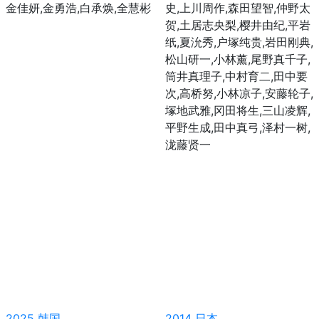
金佳妍,金勇浩,白承焕,全慧彬
史,上川周作,森田望智,仲野太
贺,土居志央梨,樱井由纪,平岩
纸,夏沇秀,户塚纯贵,岩田刚典,
松山研一,小林薰,尾野真千子,
筒井真理子,中村育二,田中要
次,高桥努,小林凉子,安藤轮子,
塚地武雅,冈田将生,三山凌辉,
平野生成,田中真弓,泽村一树,
泷藤贤一
2025
韩国
2014
日本