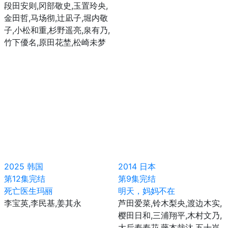
段田安则,冈部敬史,玉置玲央,
金田哲,马场彻,辻凪子,堀内敬
子,小松和重,杉野遥亮,泉有乃,
竹下優名,原田花埜,松崎未梦
2025
韩国
2014
日本
第12集完结
第9集完结
死亡医生玛丽
明天，妈妈不在
李宝英,李民基,姜其永
芦田爱菜,铃木梨央,渡边木实,
樱田日和,三浦翔平,木村文乃,
大后寿寿花,藤本哉汰,五十岚