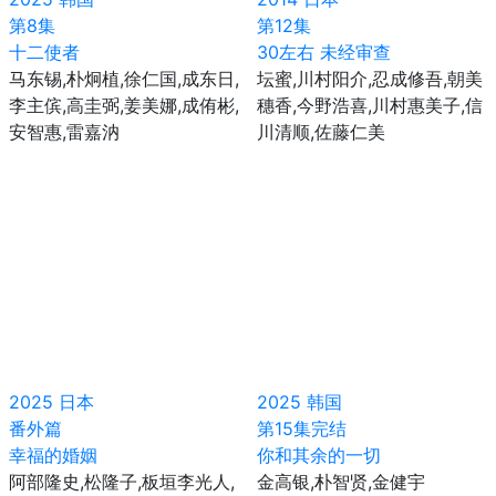
第8集
第12集
十二使者
30左右 未经审查
马东锡,朴炯植,徐仁国,成东日,
坛蜜,川村阳介,忍成修吾,朝美
李主傧,高圭弼,姜美娜,成侑彬,
穗香,今野浩喜,川村惠美子,信
安智惠,雷嘉汭
川清顺,佐藤仁美
2025
日本
2025
韩国
番外篇
第15集完结
幸福的婚姻
你和其余的一切
阿部隆史,松隆子,板垣李光人,
金高银,朴智贤,金健宇