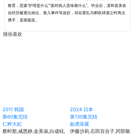
教育，思索“护理是什么”“面对病人意味着什么”。毕业后，凛和直美各
第65集
第66集
第67集
第68集
第69集
自经历被逐出岗位、卷入事件等波折，却在霍乱与痢疾肆虐之时再次
第70集
携手，直面瘟疫。
第71集
第72集
第73集
第74集
第75集
第76集
第77集
第78集
第79集
猜你喜欢
第80集
第81集
第82集
第83集
第84集
第85集
第86集
第87集
第88集
第89集
第90集
第91集
第92集
第93集
第94集
第95集
2011
韩国
2024
日本
第60集完结
第130集完结
仁粹大妃
如虎添翼
蔡时那,咸恩静,金美淑,白成铉,
伊藤沙莉,石田百合子,冈部敬