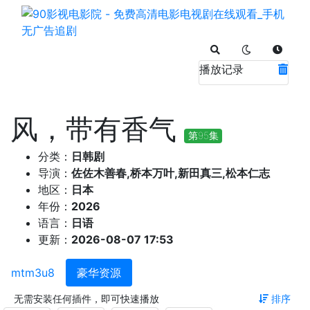
播放记录
风，带有香气
第95集
分类：
日韩剧
导演：
佐佐木善春,桥本万叶,新田真三,松本仁志
地区：
日本
年份：
2026
语言：
日语
更新：
2026-08-07 17:53
mtm3u8
豪华资源
无需安装任何插件，即可快速播放
排序