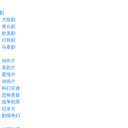
剧
大陆剧
港台剧
欧美剧
日韩剧
马泰剧
动作片
喜剧片
爱情片
动画片
科幻灾难
恐怖悬疑
战争犯罪
纪录片
剧情奇幻