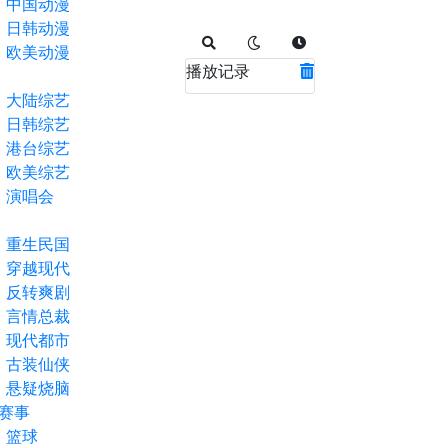
中国动漫
日韩动漫
欧美动漫
播放记录
大陆综艺
日韩综艺
港台综艺
欧美综艺
演唱会
重生民国
穿越现代
反转爽剧
言情总裁
现代都市
古装仙侠
悬疑烧脑
赛事
篮球