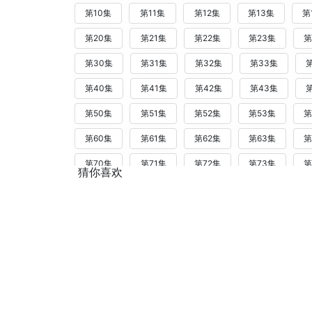
第10集
第11集
第12集
第13集
第
第20集
第21集
第22集
第23集
第
第30集
第31集
第32集
第33集
第40集
第41集
第42集
第43集
第50集
第51集
第52集
第53集
第
第60集
第61集
第62集
第63集
第
第70集
第71集
第72集
第73集
第
猜你喜欢
第80集
第81集
第82集
第83集
第
第90集
第91集
第92集
第93集
第
第100集
第101集
第102集
第103集
第109集
第110集
第111集
第112集
第119集
第120集
第121集
第122集