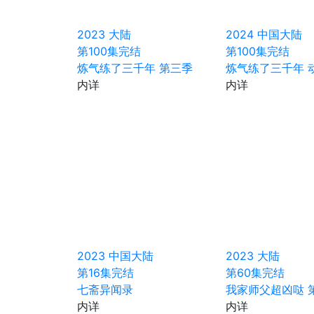
第129集
第130集
第131集
第132集
第138集
第139集
第140集
第141集
2023
大陆
2024
中国大陆
第100集完结
第100集完结
炼气练了三千年 第三季
炼气练了三千年 
内详
内详
2023
中国大陆
2023
大陆
第16集完结
第60集完结
七斋异闻录
我家师父超凶哒 
内详
内详